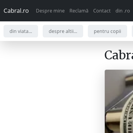
Cabral.ro
Despre mine
Reclamă
Contact
din .ro
din viata...
despre altii...
pentru copii
Cabra