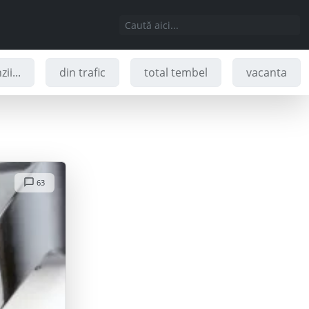
ii...
din trafic
total tembel
vacanta
63