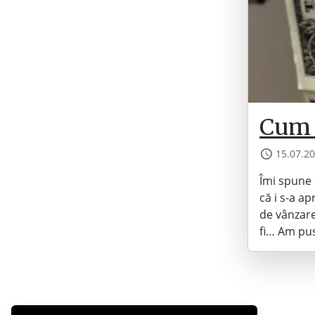
Cum 
15.07.2
Îmi spune 
că i s-a a
de vânzare
fi… Am pus