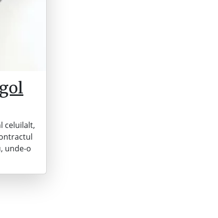
gol
celuilalt,
Contractul
u, unde-o