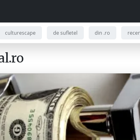
culturescape
de sufletel
din .ro
recenz
l.ro