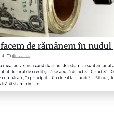
facem de rămânem în nudul 
014
din viata...
a mea, pe vremea când doar noi doi știam că suntem unul al 
probat dosarul de credit și că se apucă de acte. – Ce acte? – 
-cumpărare, în principal. – Cu cine îl faci, unde? – Păi nu ști
 frână și am trimis-o…