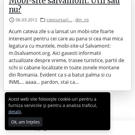
Mobi-site salvamont. Util sau
nu?
06.03.2012
concursuri...
,
din .ro
Acum cateva zile s-a lansat un mobi-site foarte
interesant pentru cei care au pana si cea mai mica
legatura cu muntele, mobi-site-ul Salvamont:
m.0salvamont.org. Aici gasesti informatii
actualizate despre vreme, trasee turistice, partii de
schi si cabane localizate in toate zonele montane
din Romania. Evident ca s-a batut palma si cu
INML… aaaa… pardon, stai ca…
Acest web site folosește cookie-uri pentru a
furniza serviciile și pentru a analiza traficul,
detalii
.
Ok, am înțeles
Copyright © 2007 - 2026 Cabral.ro