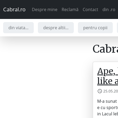
Cabral.ro
Despre mine
Reclamă
Contact
din .ro
din viata...
despre altii...
pentru copii
Cabra
Ape, 
like 
25.05.2
M-a sunat 
e cu sport
in Lacul le