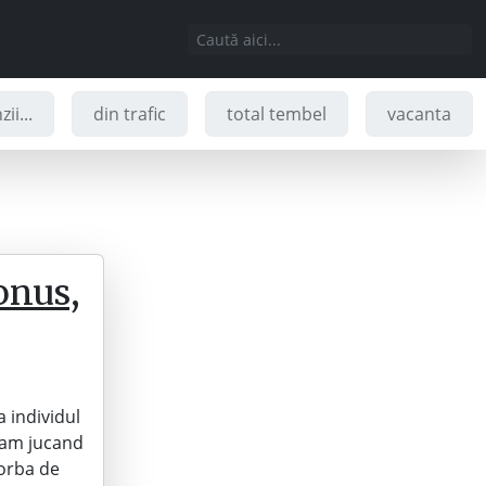
ii...
din trafic
total tembel
vacanta
bonus,
a individul
eam jucand
vorba de