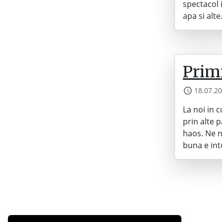
spectacol 
apa si alt
Primi
18.07.2
La noi in 
prin alte 
haos. Ne n
buna e int