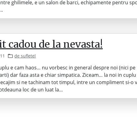
intre ghilimele, e un salon de barci, echipamente pentru spo
e…
t cadou de la nevasta!
011
de sufletel
cuplu e cam haos… nu vorbesc in general despre noi (nici pe b
parti) dar faza asta e chiar simpatica. Ziceam… la noi in cupl
ecajim si ne tachinam tot timpul, intre un compliment si-o 
otdeauna loc de un luat la…