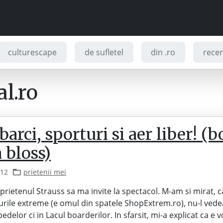
culturescape
de sufletel
din .ro
recenz
l.ro
barci, sporturi si aer liber! (
a bloss)
012
prietenii mei
prietenul Strauss sa ma invite la spectacol. M-am si mirat, c
urile extreme (e omul din spatele ShopExtrem.ro), nu-l ved
bedelor ci in Lacul boarderilor. In sfarsit, mi-a explicat ca e 