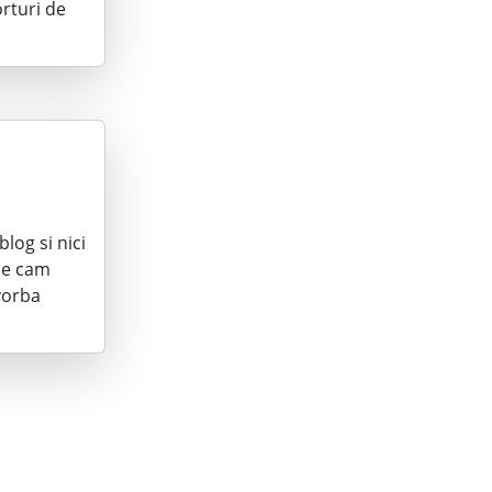
rturi de
log si nici
u e cam
vorba