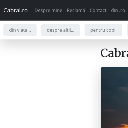
Cabral.ro
Despre mine
Reclamă
Contact
din .ro
din viata...
despre altii...
pentru copii
Cabra