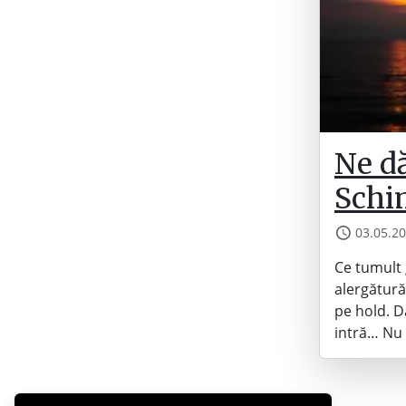
Ne d
Schi
03.05.2
Ce tumult 
alergătură
pe hold. Dă
intră… Nu 