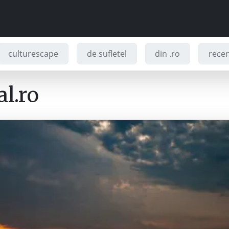
culturescape
de sufletel
din .ro
recenz
l.ro