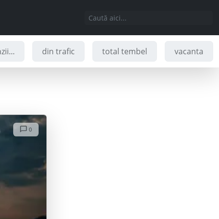
ii...
din trafic
total tembel
vacanta
0