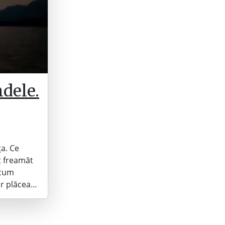
dele.
ța. Ce
t freamăt
 cum
ar plăcea…