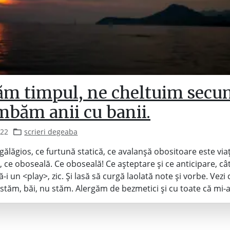
ăm timpul, ne cheltuim secun
mbăm anii cu banii.
022
scrieri degeaba
gălăgios, ce furtună statică, ce avalanșă obositoare este via
, ce oboseală. Ce oboseală! Ce așteptare și ce anticipare, câ
-i un <play>, zic. Și lasă să curgă laolată note și vorbe. Vezi
stăm, băi, nu stăm. Alergăm de bezmetici și cu toate că mi-