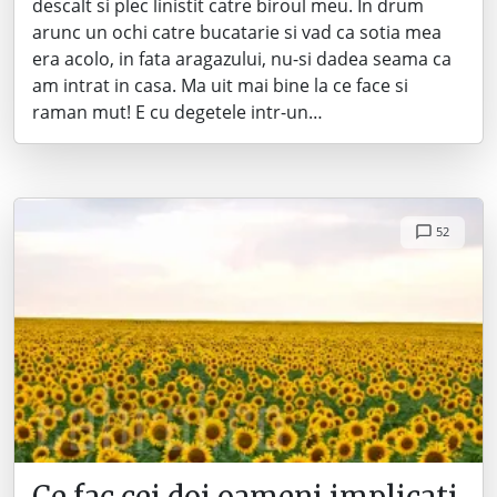
descalt si plec linistit catre biroul meu. In drum
arunc un ochi catre bucatarie si vad ca sotia mea
era acolo, in fata aragazului, nu-si dadea seama ca
am intrat in casa. Ma uit mai bine la ce face si
raman mut! E cu degetele intr-un…
52
Ce fac cei doi oameni implicati