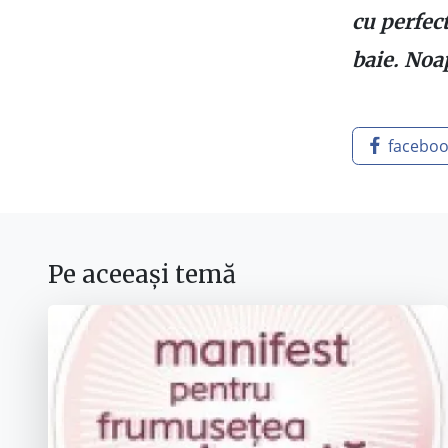
cu perfec
baie. Noa
facebo
Pe aceeași temă