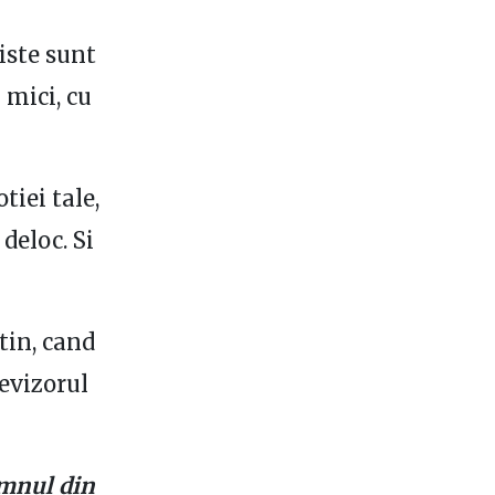
iste sunt
 mici, cu
tiei tale,
deloc. Si
utin, cand
evizorul
omnul din