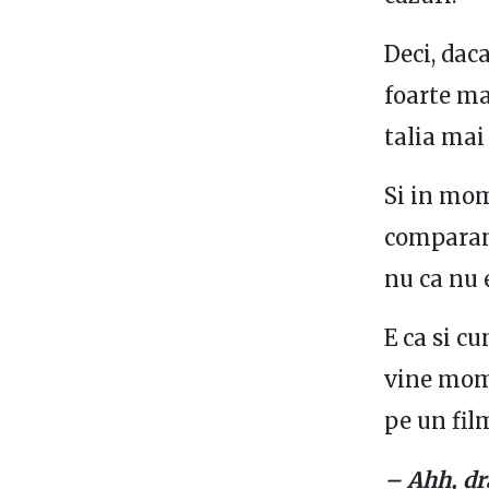
Deci, dac
foarte ma
talia mai
Si in mome
comparand
nu ca nu e
E ca si cu
vine mome
pe un fil
– Ahh, dr