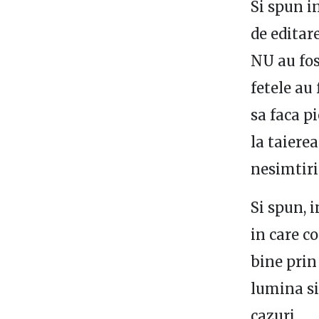
Si spun i
de editare
NU au fos
fetele au 
sa faca p
la taierea
nesimtiri
Si spun, i
in care c
bine prin
lumina si
cazuri.