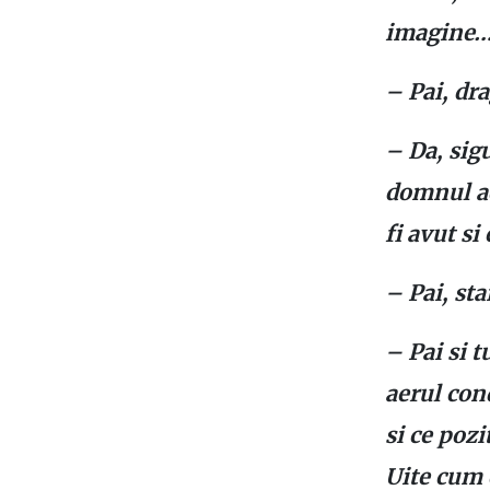
imagine… e
– Pai, dr
– Da, sigu
domnul ac
fi avut si 
– Pai, sta
– Pai si t
aerul cond
si ce pozi
Uite cum 