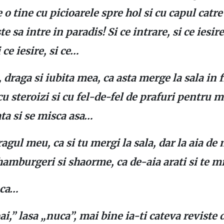
 o tine cu picioarele spre hol si cu capul catr
te sa intre in paradis! Si ce intrare, si ce iesire
i ce iesire, si ce…
, draga si iubita mea, ca asta merge la sala in f
u steroizi si cu fel-de-fel de prafuri pentru m
ata si se misca asa…
agul meu, ca si tu mergi la sala, dar la aia de 
amburgeri si shaorme, ca de-aia arati si te mi
 ca…
i,” lasa „nuca”, mai bine ia-ti cateva reviste 