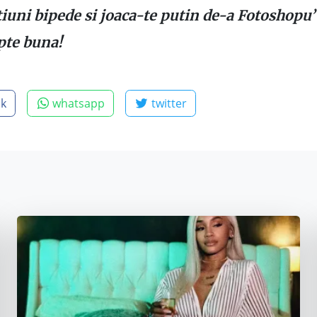
tiuni bipede si joaca-te putin de-a Fotoshopu’
pte buna!
ok
whatsapp
twitter