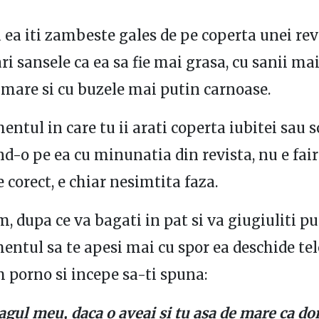
a ea iti zambeste gales de pe coperta unei rev
ri sansele ca ea sa fie mai grasa, cu sanii mai
 mare si cu buzele mai putin carnoase.
ntul in care tu ii arati coperta iubitei sau so
-o pe ea cu minunatia din revista, nu e fair 
 corect, e chiar nesimtita faza.
m, dupa ce va bagati in pat si va giugiuliti p
ntul sa te apesi mai cu spor ea deschide tel
m porno si incepe sa-ti spuna:
agul meu, daca o aveai si tu asa de mare ca d