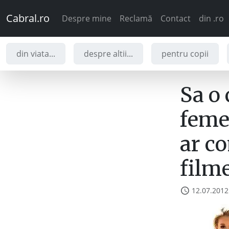
Cabral.ro
Despre mine
Reclamă
Contact
din .ro
din viata...
despre altii...
pentru copii
Sa o 
femei
ar co
film
12.07.2012