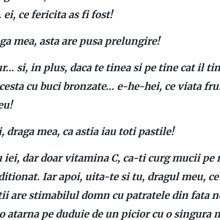
i, ce fericita as fi fost!
aga mea, asta are pusa prelungire!
r… si, in plus, daca te tinea si pe tine cat il ti
esta cu buci bronzate… e-he-hei, ce viata fr
eu!
i, draga mea, ca astia iau toti pastile!
u iei, dar doar vitamina C, ca-ti curg mucii pe
itionat. Iar apoi, uita-te si tu, dragul meu, c
tii are stimabilul domn cu patratele din fata n
o atarna pe duduie de un picior cu o singura 