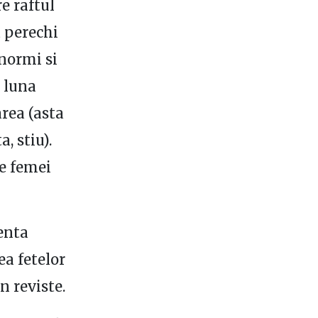
re raftul
a perechi
enormi si
a luna
rea (asta
, stiu).
e femei
renta
ea fetelor
n reviste.