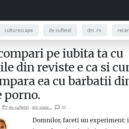
culturescape
de sufletel
din .ro
recenz
compari pe iubita ta cu
le din reviste e ca si c
mpara ea cu barbatii di
e porno.
de sufletel
,
din viata...
32
Domnilor, faceti un experiment: i