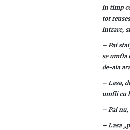
in timp ce
tot reuses
intrare, s
– Pai stai
se umfla c
de-aia ar
– Lasa, dr
umfli cu h
– Pai nu,
– Lasa „pa