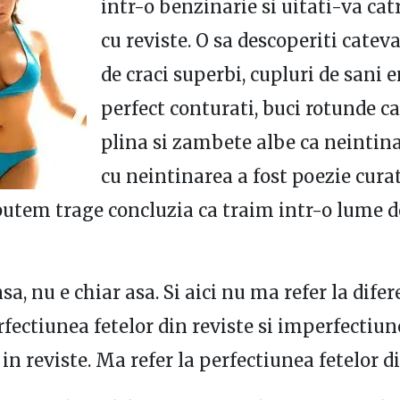
intr-o benzinarie si uitati-va cat
cu reviste. O sa descoperiti catev
de craci superbi, cupluri de sani 
perfect conturati, buci rotunde c
plina si zambete albe ca neintina
cu neintinarea a fost poezie curata
utem trage concluzia ca traim intr-o lume d
nsa, nu e chiar asa. Si aici nu ma refer la dife
rfectiunea fetelor din reviste si imperfectiun
in reviste. Ma refer la perfectiunea fetelor di