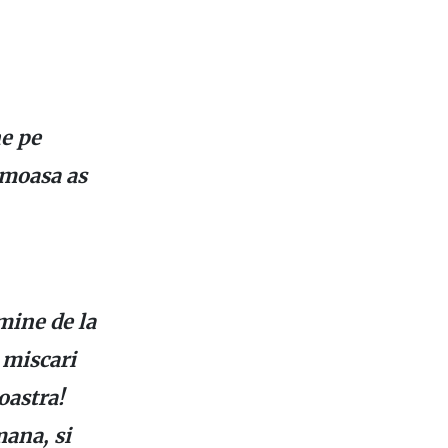
ne pe
umoasa as
 mine de la
e miscari
oastra!
mana, si