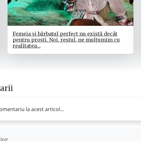
Femeia și bărbatul perfect nu există decât
pentru proști. Noi, restul, ne mulțumim cu
realitatea…
rii
omentariu la acest articol...
ălog