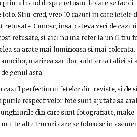
n primul rand despre retusurile care se fac din
 foto. Stiu, cred, vreo 10 cazuri in care fetele 
t retusate. Cunosc, insa, cateva zeci de cazuri
fost retusate, si aici nu ma refer la un filtru f
ielea sa arate mai luminoasa si mai colorata.
 suncilor, marirea sanilor, subtierea taliei si 
 de genul asta.
n cazul perfectiunii fetelor din reviste, si de s
orpurile respectivelor fete sunt ajutate sa ar
 unghiurile din care sunt fotografiate, make-
 multe alte trucuri care se folosesc in aseme