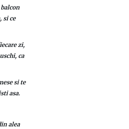
e balcon
, si ce
iecare zi,
uschi, ca
mese si te
sti asa.
din alea