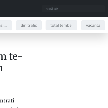
ii...
din trafic
total tembel
vacanta
um te-
n
ntrati