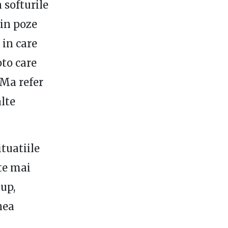
 softurile
din poze
 in care
oto care
 Ma refer
alte
ituatiile
ate mai
up,
nea