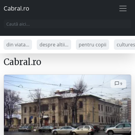
Cabral.ro
din viata...
despre altii...
pentru copii
culture
Cabral.ro
9