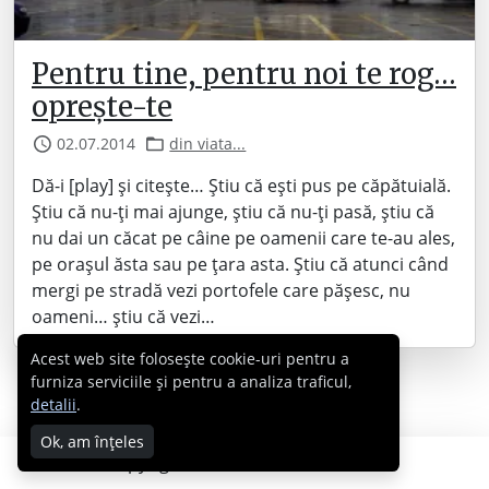
Pentru tine, pentru noi te rog…
oprește-te
02.07.2014
din viata...
Dă-i [play] și citește… Știu că ești pus pe căpătuială.
Știu că nu-ți mai ajunge, știu că nu-ți pasă, știu că
nu dai un căcat pe câine pe oamenii care te-au ales,
pe orașul ăsta sau pe țara asta. Știu că atunci când
mergi pe stradă vezi portofele care pășesc, nu
oameni… știu că vezi…
Acest web site folosește cookie-uri pentru a
furniza serviciile și pentru a analiza traficul,
detalii
.
Ok, am înțeles
Copyright © 2007 - 2026 Cabral.ro