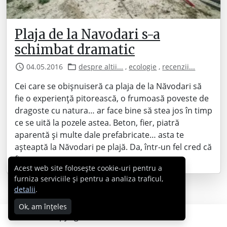
Plaja de la Navodari s-a
schimbat dramatic
04.05.2016
despre altii...
,
ecologie
,
recenzii...
Cei care se obișnuiseră ca plaja de la Năvodari să
fie o experiență pitorească, o frumoasă poveste de
dragoste cu natura… ar face bine să stea jos în timp
ce se uită la pozele astea. Beton, fier, piatră
aparentă și multe dale prefabricate… asta te
așteaptă la Năvodari pe plajă. Da, într-un fel cred că
fiecare…
Acest web site folosește cookie-uri pentru a
furniza serviciile și pentru a analiza traficul,
detalii
.
Ok, am înțeles
Copyright © 2007 - 2026 Cabral.ro