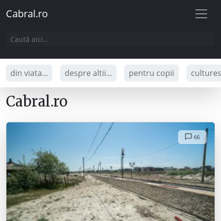
Cabral.ro
din viata...
despre altii...
pentru copii
culture
Cabral.ro
66