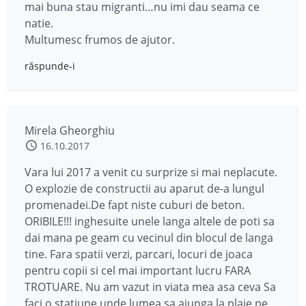
mai buna stau migranti…nu imi dau seama ce
natie.
Multumesc frumos de ajutor.
răspunde-i
Mirela Gheorghiu
16.10.2017
Vara lui 2017 a venit cu surprize si mai neplacute.
O explozie de constructii au aparut de-a lungul
promenadei.De fapt niste cuburi de beton.
ORIBILE!!! inghesuite unele langa altele de poti sa
dai mana pe geam cu vecinul din blocul de langa
tine. Fara spatii verzi, parcari, locuri de joaca
pentru copii si cel mai important lucru FARA
TROTUARE. Nu am vazut in viata mea asa ceva Sa
faci o statiune unde lumea sa ajunga la plaje pe