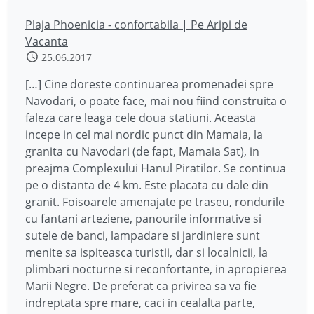
Plaja Phoenicia - confortabila | Pe Aripi de
Vacanta
25.06.2017
[…] Cine doreste continuarea promenadei spre
Navodari, o poate face, mai nou fiind construita o
faleza care leaga cele doua statiuni. Aceasta
incepe in cel mai nordic punct din Mamaia, la
granita cu Navodari (de fapt, Mamaia Sat), in
preajma Complexului Hanul Piratilor. Se continua
pe o distanta de 4 km. Este placata cu dale din
granit. Foisoarele amenajate pe traseu, rondurile
cu fantani arteziene, panourile informative si
sutele de banci, lampadare si jardiniere sunt
menite sa ispiteasca turistii, dar si localnicii, la
plimbari nocturne si reconfortante, in apropierea
Marii Negre. De preferat ca privirea sa va fie
indreptata spre mare, caci in cealalta parte,