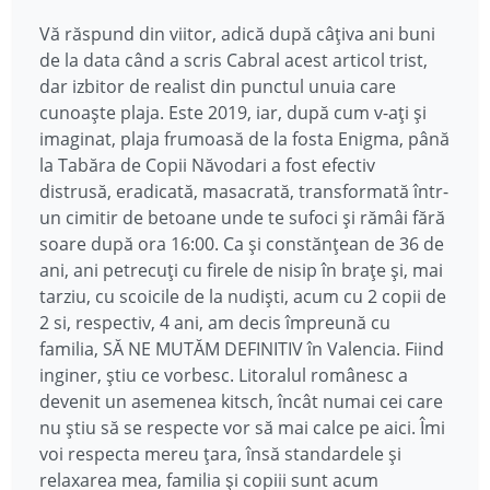
Vă răspund din viitor, adică după câțiva ani buni
de la data când a scris Cabral acest articol trist,
dar izbitor de realist din punctul unuia care
cunoaște plaja. Este 2019, iar, după cum v-ați și
imaginat, plaja frumoasă de la fosta Enigma, până
la Tabăra de Copii Năvodari a fost efectiv
distrusă, eradicată, masacrată, transformată într-
un cimitir de betoane unde te sufoci și rămâi fără
soare după ora 16:00. Ca și constănțean de 36 de
ani, ani petrecuți cu firele de nisip în brațe și, mai
tarziu, cu scoicile de la nudiști, acum cu 2 copii de
2 si, respectiv, 4 ani, am decis împreună cu
familia, SĂ NE MUTĂM DEFINITIV în Valencia. Fiind
inginer, știu ce vorbesc. Litoralul românesc a
devenit un asemenea kitsch, încât numai cei care
nu știu să se respecte vor să mai calce pe aici. Îmi
voi respecta mereu țara, însă standardele și
relaxarea mea, familia și copiii sunt acum