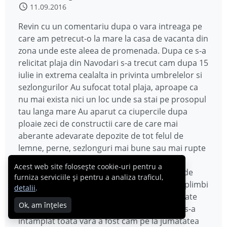
11.09.2016
Revin cu un comentariu dupa o vara intreaga pe
care am petrecut-o la mare la casa de vacanta din
zona unde este aleea de promenada. Dupa ce s-a
relicitat plaja din Navodari s-a trecut cam dupa 15
iulie in extrema cealalta in privinta umbrelelor si
sezlongurilor Au sufocat total plaja, aproape ca
nu mai exista nici un loc unde sa stai pe prosopul
tau langa mare Au aparut ca ciupercile dupa
ploaie zeci de constructii care de care mai
aberante adevarate depozite de tot felul de
lemne, perne, sezlonguri mai bune sau mai rupte
umbrele ruginite sau din paie care tot cad
Acest web site folosește cookie-uri pentru a
umpland plaja de gunoi si mai ales tot felul de
furniza serviciile și pentru a analiza traficul,
toalete improvizate care put atunci cand te plimbi
detalii
.
pe aleea de promenada deoarece sunt asezate
Ok, am înțeles
chiar langa zidul ei. Singurul lucru bun care s-a
intamplat toata vara a fost cam pe la jumatatea