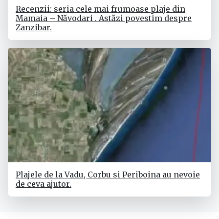
Recenzii: seria cele mai frumoase plaje din
Mamaia – Năvodari . Astăzi povestim despre
Zanzibar.
Plajele de la Vadu, Corbu si Periboina au nevoie
de ceva ajutor.