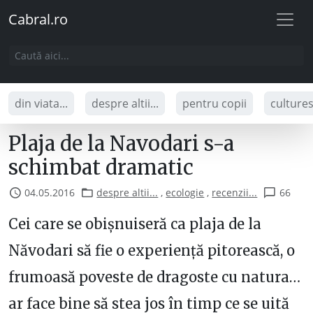
Cabral.ro
din viata...
despre altii...
pentru copii
culture
Plaja de la Navodari s-a
schimbat dramatic
04.05.2016
despre altii...
,
ecologie
,
recenzii...
66
Cei care se obișnuiseră ca plaja de la
Năvodari să fie o experiență pitorească, o
frumoasă poveste de dragoste cu natura…
ar face bine să stea jos în timp ce se uită