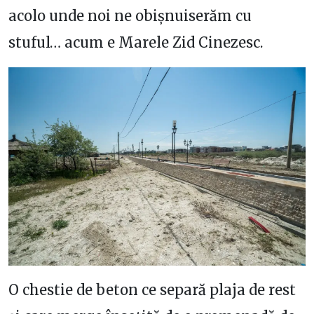
acolo unde noi ne obișnuiserăm cu
stuful… acum e Marele Zid Cinezesc.
O chestie de beton ce separă plaja de rest