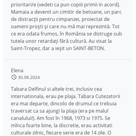
prioritari/e (vedeti ca pun copiii primii in acord).
Mamaia a devenit un cimitir de betoane, un parc
de distracții pentru cimpanzei, proiectat de
oameni proști și care nu mă mai reprezintă. Tot
ce era odata frumos, în România se distruge sub
tutela unor retardați fără cultură. Au visat la
Saint-Tropez, dar a ieșit un SAINT-BETON.
Elena
30.08.2024
Tabara Delfinul si altele trei, inclusiv cea
internationala, erau pe plaja. Tabara Cutezatorii
era mai departe, dincolo de drumul ce trebuia
traversat ca sa ajungi la plaja (era pe malul
canalului!). Am fost în 1968, 1973 si 1975. Se
mînca foarte bine, la discretie, erau activitati
culturale zilnic, fiecare serie era de 14 zile. O