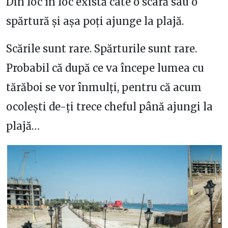
Din loc în loc există câte o scară sau o
spărtură și așa poți ajunge la plajă.
Scările sunt rare. Spărturile sunt rare.
Probabil că după ce va începe lumea cu
tărăboi se vor înmulți, pentru că acum
ocolești de-ți trece cheful până ajungi la
plajă…