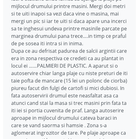
mijlocul drumului printre masini. Mergi doi metri
si te uiti inapoi sa vezi daca vine o masina, mai
mergi un pic si iar te uiti si daca apare una incerci
sa te inghesui undeva printre masinile parcate pe
marginea drumului pana trece….in timp ce praful
de pe sosea iti intra si in inima.
Dupa ce au defrisat padurea de salcii argintii care
era in zona respectiva ce credeti ca au plantat in
locul ei ……PALMIERI DE PLASTIC. A aparut si o
autoservire chiar langa plaje cu niste preturi de iti
taie pofta de mancare (15 lei un polonc de ciorba)
piureu facut din fulgi de cartofi si mici dubiosi. In
fata autoservirii drumul este neasfaltat asa ca
atunci cand stai la masa si trec masini prin fata ta
iti iei si portia cuvenita de praf. Langa autoserire
aproape in mijlocul drumului cateva baraci in
care se vand saorma si hamsie . Zona s-a
aglomerat ingrozitor de tare. Pe plaje aproape ca