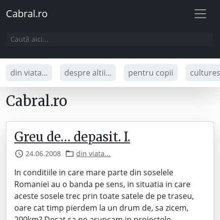
Cabral.ro
din viata...
despre altii...
pentru copii
culture
Cabral.ro
Greu de… depasit. I.
24.06.2008
din viata...
In conditiile in care mare parte din soselele
Romaniei au o banda pe sens, in situatia in care
aceste sosele trec prin toate satele de pe traseu,
oare cat timp pierdem la un drum de, sa zicem,
200km? Decat sa ne aruncam in proiectele