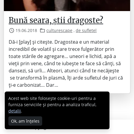
Bună seara, știi dragoste?
19.06.2018
culturescape
,
de sufletel
Dă-i [play] și citește. Dragostea e un material
incredibil de volatil și care trece fulgerător prin
toate stările de agregare… uneori e lichid, apă a
vieții prin vene, când te iubește te face să cânți, să
dansezi, să urli… Alteori, atunci când te necăjește
se transformă în plasmă, îți arde sufletul de juri că
ți-e carbonizat… Dar…
Acest web site folosește cookie-uri pentru a
furniza serviciile și pentru a analiza traficul,
detalii
.
Ok, am înțeles
Copyright © 2007 - 2026 Cabral.ro