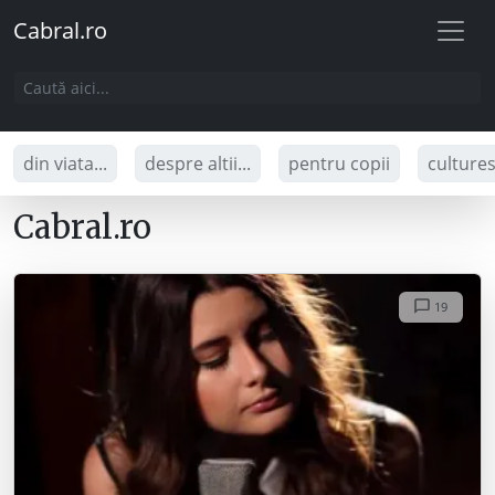
Cabral.ro
din viata...
despre altii...
pentru copii
culture
Cabral.ro
19