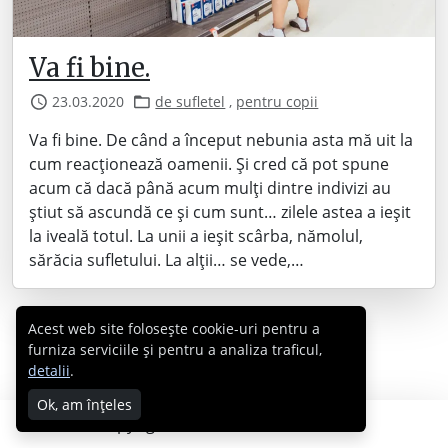
Va fi bine.
23.03.2020
de sufletel
,
pentru copii
Va fi bine. De când a început nebunia asta mă uit la
cum reacționează oamenii. Și cred că pot spune
acum că dacă până acum mulți dintre indivizi au
știut să ascundă ce și cum sunt… zilele astea a ieșit
la iveală totul. La unii a ieșit scârba, nămolul,
sărăcia sufletului. La alții… se vede,…
Acest web site folosește cookie-uri pentru a
furniza serviciile și pentru a analiza traficul,
detalii
.
Ok, am înțeles
Copyright © 2007 - 2026 Cabral.ro