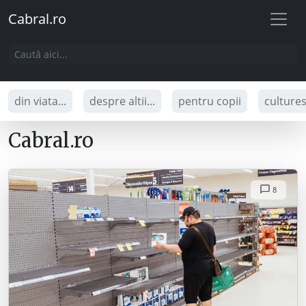
Cabral.ro
din viata...
despre altii...
pentru copii
culture
Cabral.ro
8