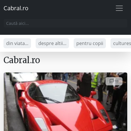
Cabral.ro
din viata...
despre altii...
pentru copii
culture
Cabral.ro
19