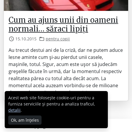
Cum au ajuns unii din oameni
normali… săraci lipiți
15.10.2015
pentru copii
Au trecut destui ani de la criză, dar ne putem aduce
lesne aminte cum și-au pierdut unii casele,
mașinile, totul. Sigur, acum este ușor să judecăm
greșelile făcute în urmă, dar la momentul respectiv
realitatea părea cu totul alta decât acum. La
momentul acela auzeam vorbindu-se de milioane
de euro de parcă vorbeau de purici, nu…
Acest web site folosește cookie-uri pentru a
furniza serviciile și pentru a analiza traficul,
detalii
.
Ok, am înțeles
Copyright © 2007 - 2026 Cabral.ro