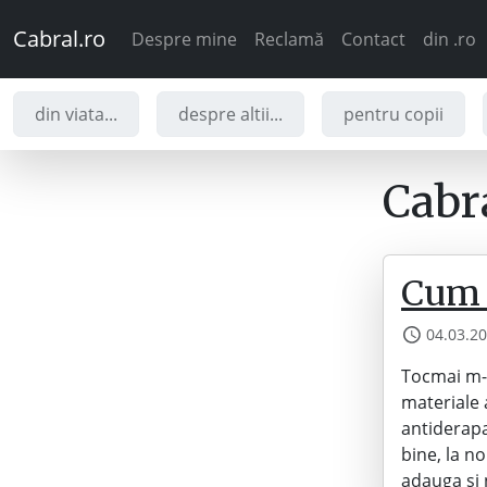
Cabral.ro
Despre mine
Reclamă
Contact
din .ro
din viata...
despre altii...
pentru copii
Cabra
Cum r
04.03.2
Tocmai m-a
materiale 
antiderapa
bine, la no
adauga si 