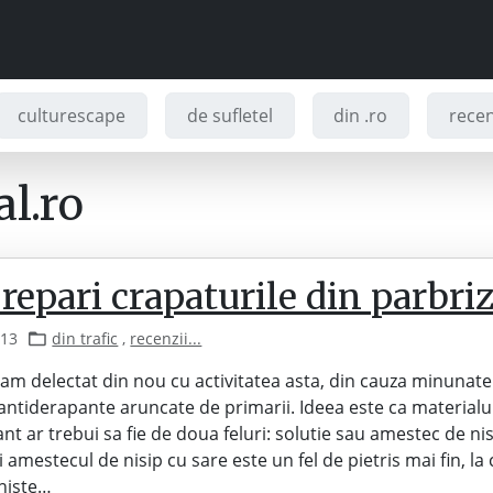
culturescape
de sufletel
din .ro
recenz
l.ro
epari crapaturile din parbriz
013
din trafic
,
recenzii...
m delectat din nou cu activitatea asta, din cauza minunate
antiderapante aruncate de primarii. Ideea este ca materialu
nt ar trebui sa fie de doua feluri: solutie sau amestec de nis
i amestecul de nisip cu sare este un fel de pietris mai fin, la
niste…