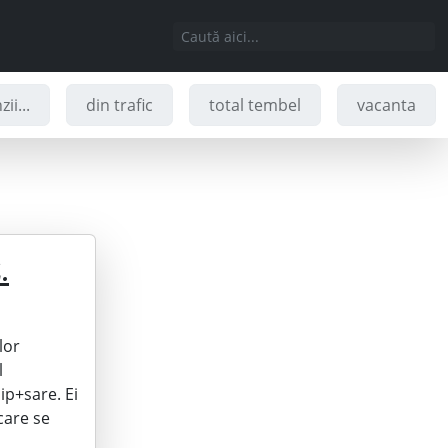
ii...
din trafic
total tembel
vacanta
.
lor
l
ip+sare. Ei
 care se