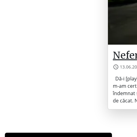
Nefer
13.06.2
Dă-i [play
m-am certa
îndemnat s
de căcat.