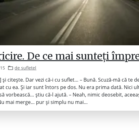
icire. De ce mai sunteți împ
015
de sufletel
] și citește. Dar vezi că-i cu suflet… – Bună. Scuză-mă că te 
t cu ea. Și iar sunt întors pe dos. Nu era prima dată. Nici u
ă vorbească… știu că-l ajută. – Neah, nimic deosebit, aceeaș
 Nu mai merge… pur și simplu nu mai…