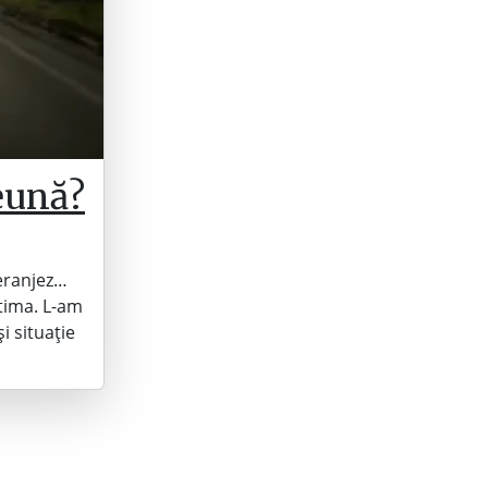
reună?
deranjez…
ltima. L-am
i situație