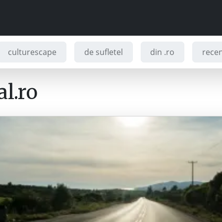
culturescape
de sufletel
din .ro
recenz
l.ro