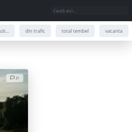
ii...
din trafic
total tembel
vacanta
21