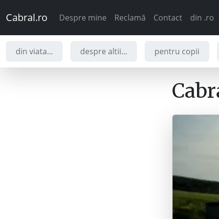
Cabral.ro
Despre mine
Reclamă
Contact
din .ro
din viata...
despre altii...
pentru copii
Cabra