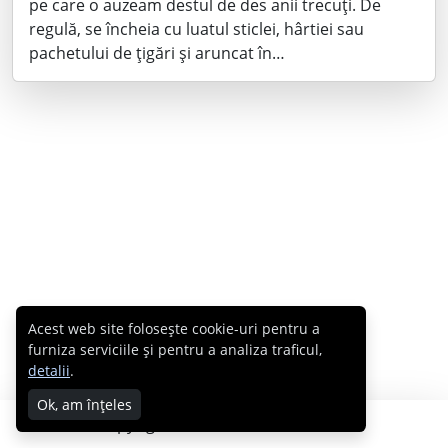
pe care o auzeam destul de des anii trecuţi. De
regulă, se încheia cu luatul sticlei, hârtiei sau
pachetului de ţigări şi aruncat în…
Acest web site folosește cookie-uri pentru a
furniza serviciile și pentru a analiza traficul,
detalii
.
Ok, am înțeles
Copyright © 2007 - 2026 Cabral.ro