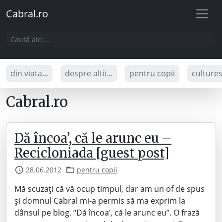
Cabral.ro
din viata...
despre altii...
pentru copii
culture
Cabral.ro
Dă încoa’, că le arunc eu –
Recicloniada [guest post]
28.06.2012
pentru copii
Mă scuzaţi că vă ocup timpul, dar am un of de spus
şi domnul Cabral mi-a permis să ma exprim la
dânsul pe blog. “Dă încoa’, că le arunc eu”. O frază