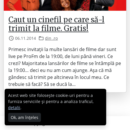
Caut un cinefil pe care să-l
trimit la filme. Gratis!
06.11.2014
din .ro
Primesc invitații la multe lansări de filme dar sunt
live pe ProFm de la 19:00, de luni până vineri. Ce
crezi? Majoritatea lansărilor de filme se întâmplă pe
la 19:00… deci eu nu am cum ajunge. Așa că mă
gândesc să trimit pe altcineva în locul meu. Ce
trebuie să facă? Să se ducă la…
Acest web site folosește cookie-uri pentru a
furniza serviciile și pentru a analiza traficul,
detalii
.
Ok, am înțeles
Copyright © 2007 - 2026 Cabral.ro