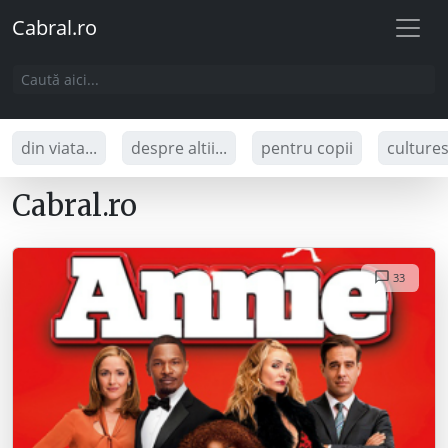
Cabral.ro
din viata...
despre altii...
pentru copii
culture
Cabral.ro
33