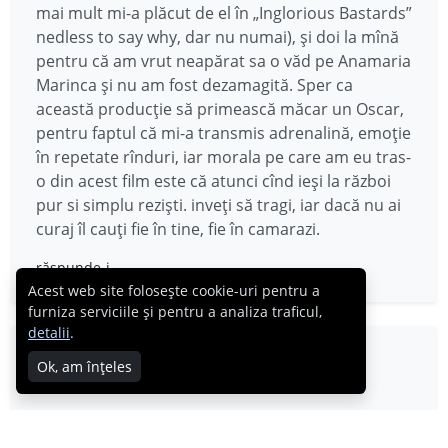
mai mult mi-a plăcut de el în „Inglorious Bastards”
nedless to say why, dar nu numai), și doi la mînă
pentru că am vrut neapărat sa o văd pe Anamaria
Marinca și nu am fost dezamagită. Sper ca
această producție să primească măcar un Oscar,
pentru faptul că mi-a transmis adrenalină, emoție
în repetate rînduri, iar morala pe care am eu tras-
o din acest film este că atunci cînd ieși la război
pur si simplu reziști. inveți să tragi, iar dacă nu ai
curaj îl cauți fie în tine, fie în camarazi.
răspunde-i
Acest web site folosește cookie-uri pentru a
furniza serviciile și pentru a analiza traficul,
detalii
.
Paul
Ok, am înțeles
06.11.2014
Nu ma asteptam sa-mi placa filmul atat de mult,
tinand cont ca e printre primele, daca nu chiar