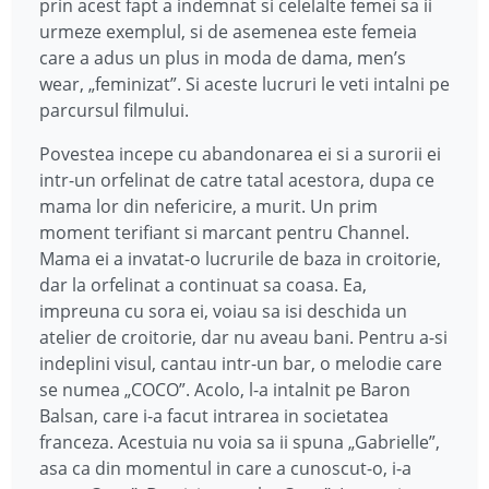
prin acest fapt a indemnat si celelalte femei sa ii
urmeze exemplul, si de asemenea este femeia
care a adus un plus in moda de dama, men’s
wear, „feminizat”. Si aceste lucruri le veti intalni pe
parcursul filmului.
Povestea incepe cu abandonarea ei si a surorii ei
intr-un orfelinat de catre tatal acestora, dupa ce
mama lor din nefericire, a murit. Un prim
moment terifiant si marcant pentru Channel.
Mama ei a invatat-o lucrurile de baza in croitorie,
dar la orfelinat a continuat sa coasa. Ea,
impreuna cu sora ei, voiau sa isi deschida un
atelier de croitorie, dar nu aveau bani. Pentru a-si
indeplini visul, cantau intr-un bar, o melodie care
se numea „COCO”. Acolo, l-a intalnit pe Baron
Balsan, care i-a facut intrarea in societatea
franceza. Acestuia nu voia sa ii spuna „Gabrielle”,
asa ca din momentul in care a cunoscut-o, i-a