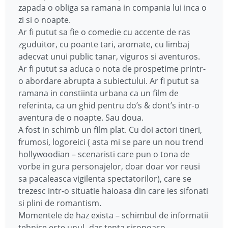
zapada o obliga sa ramana in compania lui inca o
zi si o noapte.
Ar fi putut sa fie o comedie cu accente de ras
zguduitor, cu poante tari, aromate, cu limbaj
adecvat unui public tanar, viguros si aventuros.
Ar fi putut sa aduca o nota de prospetime printr-
o abordare abrupta a subiectului. Ar fi putut sa
ramana in constiinta urbana ca un film de
referinta, ca un ghid pentru do’s & dont’s intr-o
aventura de o noapte. Sau doua.
A fost in schimb un film plat. Cu doi actori tineri,
frumosi, logoreici ( asta mi se pare un nou trend
hollywoodian – scenaristi care pun o tona de
vorbe in gura personajelor, doar doar vor reusi
sa pacaleasca vigilenta spectatorilor), care se
trezesc intr-o situatie haioasa din care ies sifonati
si plini de romantism.
Momentele de haz exista – schimbul de informatii
tehnice este unul- dar tenta siropoaso-