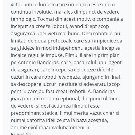
viitor, intr-o lume in care omenirea este intr-o
continua involutie, mai ales din punct de vedere
tehnologic. Tocmai din acest motiv, o companie a
inceput sa creeze robotii, avand drept scop
asigurarea unei vieti mai bune. Desi robotii erau
limitati de doua protocoale care sa-i impiedice sa
se ghideze in mod independent, acestia incep sa
incalce regulile impuse. Filmul il are in prim plan
pe Antonio Banderas, care joaca rolul unui agent
de asigurari, care incepe sa cerceteze diferite
cazuri in care robotii evadeaza, ajungand in final
sa descopere lucruri nestiute si adevaratul scop
pentru care au fost creati robotii. A. Banderas
joaca intr-un mod exceptional, din punctul meu
de vedere, si desi actiunea filmului este
predominant statica, filmul merita vazut chiar si
numai datorita ideii ce sta la baza acestuia,
anume evolutia/ involutia omenirii.
Enjoy! 🙂