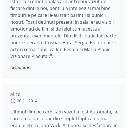
istorica si emotionala,care ar trebui vazut de
fiecare dintre noi, pentru a inteleeg si mai bine
timpurile pe care le-au trait parintii si bunicii
nostri. Fostii detinuti prezenti in sala, erau vizibil
emotionati de film si de felul cum acesta a
prezentat evenimentele. Din disitributie fac parte
tinere sperante Cristian Bota, Sergiu Bucur dar si
actori remarcabili ca Ion Besoiu si Maria Ploaie.
Vizionare Placuta 🙂 !
răspunde-i
Alice
06.11.2014
Ultimul film pe care l-am vazut a fost Automata, la
care am ajuns doar din simplul fapt ca nu mai
erau bilete la John Wick. Actiunea se desfasoara in