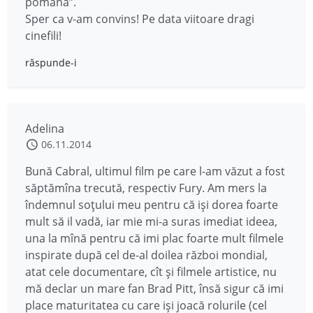
pomana”.
Sper ca v-am convins! Pe data viitoare dragi
cinefili!
răspunde-i
Adelina
06.11.2014
Bună Cabral, ultimul film pe care l-am văzut a fost
săptămîna trecută, respectiv Fury. Am mers la
îndemnul soțului meu pentru că iși dorea foarte
mult să il vadă, iar mie mi-a suras imediat ideea,
una la mînă pentru că imi plac foarte mult filmele
inspirate după cel de-al doilea război mondial,
atat cele documentare, cît și filmele artistice, nu
mă declar un mare fan Brad Pitt, însă sigur că imi
place maturitatea cu care iși joacă rolurile (cel