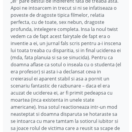
„el” pare destul de indiferent fata de treaba asta.
Apoi ne intoarcem in trecut si ni se infatiseaza o
poveste de dragoste tipica filmelor, relatia
perfecta, cu de toate, sex nebun, dragoste
profunda, intelegere completa. Insa la noul twist
vedem ca de fapt acest fairytale de fapt era o
inventie a ei, un jurnal fals scris pentru a-i inscena
lui toata treaba cu disparitia, si in final uciderea ei
(mda, fata planuia si sa se sinucida). Pentru ca
doamna aflase ca sotul o inseala cu o studenta (el
era profesor) si asta i-a declansat ceva in
creierasul ei aparent stabil si asa a pornit un
scenariu fantastic de razbunare – daca el era
acuzat de uciderea ei, ar fi primit pedeapsa cu
moartea (inca existenta in unele state
americane). Insa sotul reactioneaza intr-un mod
neasteptat si doamna disparuta se hotaraste sa
se intoarca cu mare tamtam la sotiorul iubitor si
sa joace rolul de victima care a reusit sa scape de