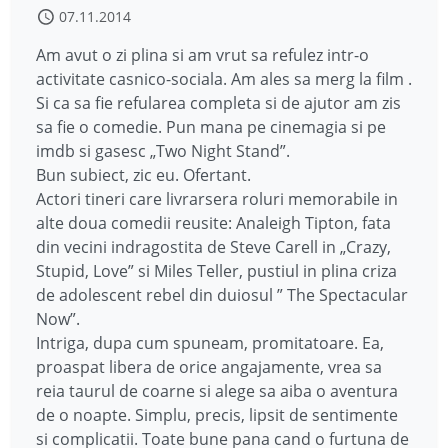
07.11.2014
Am avut o zi plina si am vrut sa refulez intr-o
activitate casnico-sociala. Am ales sa merg la film .
Si ca sa fie refularea completa si de ajutor am zis
sa fie o comedie. Pun mana pe cinemagia si pe
imdb si gasesc „Two Night Stand”.
Bun subiect, zic eu. Ofertant.
Actori tineri care livrarsera roluri memorabile in
alte doua comedii reusite: Analeigh Tipton, fata
din vecini indragostita de Steve Carell in „Crazy,
Stupid, Love” si Miles Teller, pustiul in plina criza
de adolescent rebel din duiosul ” The Spectacular
Now”.
Intriga, dupa cum spuneam, promitatoare. Ea,
proaspat libera de orice angajamente, vrea sa
reia taurul de coarne si alege sa aiba o aventura
de o noapte. Simplu, precis, lipsit de sentimente
si complicatii. Toate bune pana cand o furtuna de