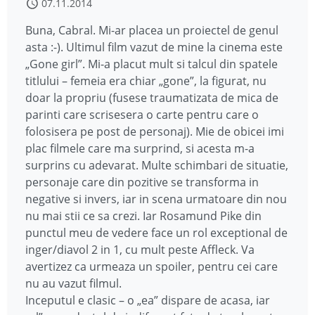
07.11.2014
Buna, Cabral. Mi-ar placea un proiectel de genul
asta :-). Ultimul film vazut de mine la cinema este
„Gone girl”. Mi-a placut mult si talcul din spatele
titlului – femeia era chiar „gone”, la figurat, nu
doar la propriu (fusese traumatizata de mica de
parinti care scrisesera o carte pentru care o
folosisera pe post de personaj). Mie de obicei imi
plac filmele care ma surprind, si acesta m-a
surprins cu adevarat. Multe schimbari de situatie,
personaje care din pozitive se transforma in
negative si invers, iar in scena urmatoare din nou
nu mai stii ce sa crezi. Iar Rosamund Pike din
punctul meu de vedere face un rol exceptional de
inger/diavol 2 in 1, cu mult peste Affleck. Va
avertizez ca urmeaza un spoiler, pentru cei care
nu au vazut filmul.
Inceputul e clasic – o „ea” dispare de acasa, iar