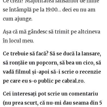
Ce crezi? Majoritatea lansărilor de filme
se întâmplă pe la 19:00… deci eu nu am
cum ajunge.
Așa că mă gândesc să trimit pe altcineva
în locul meu.
Ce trebuie să facă? Să se ducă la lansare,
să ronțăie un popcorn, să bea un cico, să
vadă filmul și-apoi să-i scrie o recenzie
pe care eu s-o public pe cabral.ro.
Cei interesați pot scrie un comentariu
(nu prea scurt, că nu-mi dau seama din 5