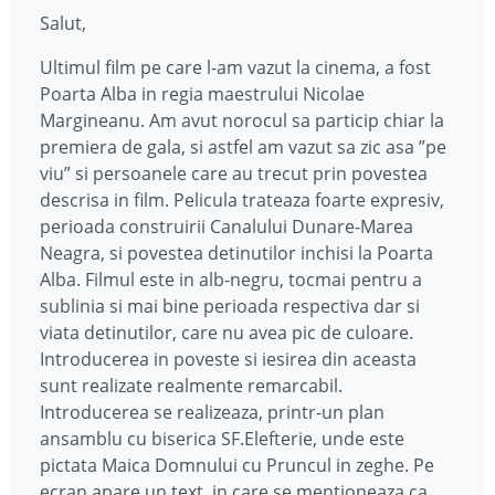
Salut,
Ultimul film pe care l-am vazut la cinema, a fost
Poarta Alba in regia maestrului Nicolae
Margineanu. Am avut norocul sa particip chiar la
premiera de gala, si astfel am vazut sa zic asa ”pe
viu” si persoanele care au trecut prin povestea
descrisa in film. Pelicula trateaza foarte expresiv,
perioada construirii Canalului Dunare-Marea
Neagra, si povestea detinutilor inchisi la Poarta
Alba. Filmul este in alb-negru, tocmai pentru a
sublinia si mai bine perioada respectiva dar si
viata detinutilor, care nu avea pic de culoare.
Introducerea in poveste si iesirea din aceasta
sunt realizate realmente remarcabil.
Introducerea se realizeaza, printr-un plan
ansamblu cu biserica SF.Elefterie, unde este
pictata Maica Domnului cu Pruncul in zeghe. Pe
ecran apare un text, in care se mentioneaza ca