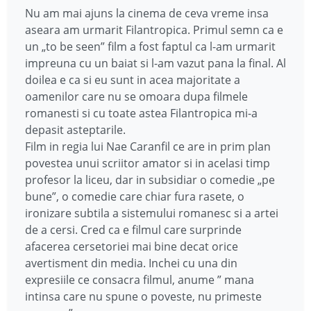
Nu am mai ajuns la cinema de ceva vreme insa
aseara am urmarit Filantropica. Primul semn ca e
un „to be seen” film a fost faptul ca l-am urmarit
impreuna cu un baiat si l-am vazut pana la final. Al
doilea e ca si eu sunt in acea majoritate a
oamenilor care nu se omoara dupa filmele
romanesti si cu toate astea Filantropica mi-a
depasit asteptarile.
Film in regia lui Nae Caranfil ce are in prim plan
povestea unui scriitor amator si in acelasi timp
profesor la liceu, dar in subsidiar o comedie „pe
bune”, o comedie care chiar fura rasete, o
ironizare subtila a sistemului romanesc si a artei
de a cersi. Cred ca e filmul care surprinde
afacerea cersetoriei mai bine decat orice
avertisment din media. Inchei cu una din
expresiile ce consacra filmul, anume ” mana
intinsa care nu spune o poveste, nu primeste