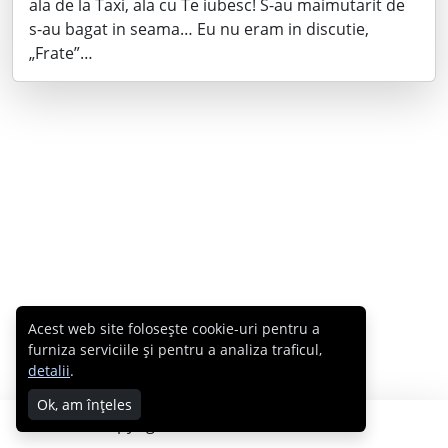
ala de la Taxi, ala cu Te iubesc! S-au maimutarit de
s-au bagat in seama… Eu nu eram in discutie,
„Frate”…
Acest web site folosește cookie-uri pentru a
furniza serviciile și pentru a analiza traficul,
detalii
.
Ok, am înțeles
Copyright © 2007 - 2026 Cabral.ro