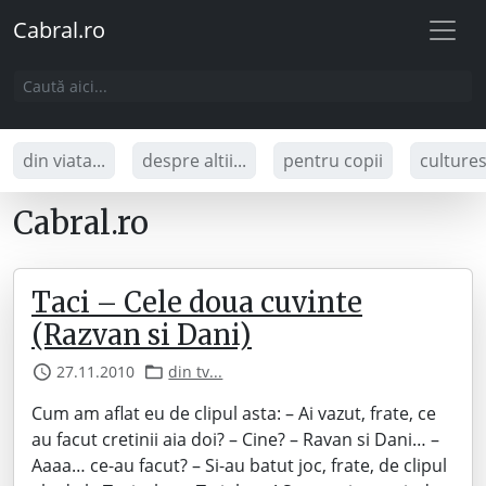
Cabral.ro
din viata...
despre altii...
pentru copii
culture
Cabral.ro
Taci – Cele doua cuvinte
(Razvan si Dani)
27.11.2010
din tv...
Cum am aflat eu de clipul asta: – Ai vazut, frate, ce
au facut cretinii aia doi? – Cine? – Ravan si Dani… –
Aaaa… ce-au facut? – Si-au batut joc, frate, de clipul