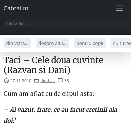
Cabral.ro
din viata...
despre altii...
pentru copii
culture
Taci – Cele doua cuvinte
(Razvan si Dani)
27.11.2010
din tv...
38
Cum am aflat eu de clipul asta:
– Ai vazut, frate, ce au facut cretinii aia
doi?