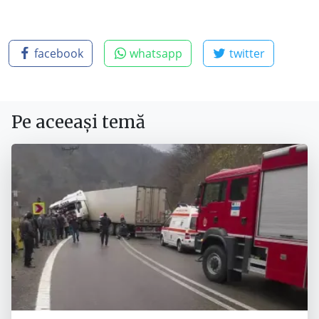
facebook
whatsapp
twitter
Pe aceeași temă