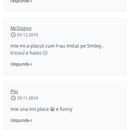
răspunde-i
McGogoo
03.12.2010
mie mi-a placut cum l=au imitat pe Smiley .
tricoul e haios 🙂
răspunde-i
Pisi
29.11.2010
mie una imi place 😀 e funny
răspunde-i