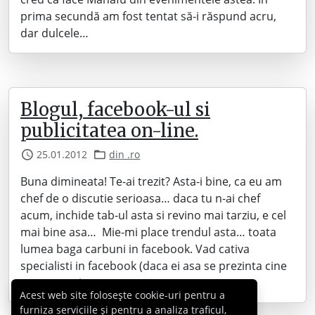
prima secundă am fost tentat să-i răspund acru,
dar dulcele…
Blogul, facebook-ul si
publicitatea on-line.
25.01.2012
din .ro
Buna dimineata! Te-ai trezit? Asta-i bine, ca eu am
chef de o discutie serioasa… daca tu n-ai chef
acum, inchide tab-ul asta si revino mai tarziu, e cel
mai bine asa… Mie-mi place trendul asta… toata
lumea baga carbuni in facebook. Vad cativa
specialisti in facebook (daca ei asa se prezinta cine
sunt eu sa-i…
Acest web site folosește cookie-uri pentru a
furniza serviciile și pentru a analiza traficul,