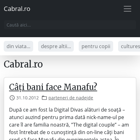
Cabral.ro
din viata...
despre altii...
pentru copii
culture
Cabral.ro
Câți bani face Manafu?
31.10.2012
parteneri de nadejde
După ce am fost la Digital Divas alături de soață –
atunci auzind pentru prima dată nick-name-ul pe
care îl are familia noastră, ”The digital couple” – am
fost întrebat de o cunoștință din on-line câți bani
cred că face Manafu din evenimentele astea. În