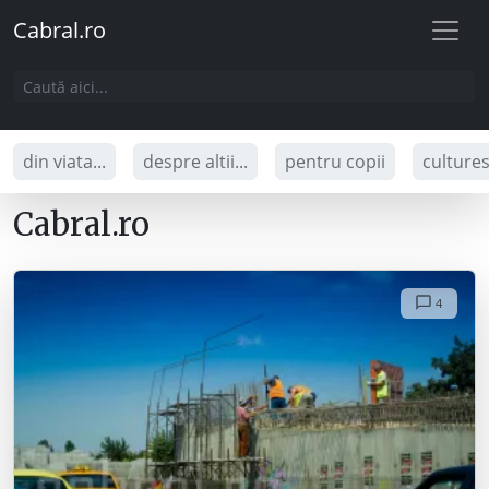
Cabral.ro
din viata...
despre altii...
pentru copii
culture
Cabral.ro
4