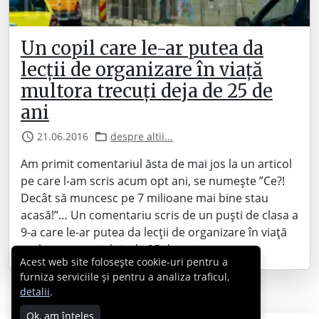
Un copil care le-ar putea da
lecții de organizare în viață
multora trecuți deja de 25 de
ani
21.06.2016
despre altii...
Am primit comentariul ăsta de mai jos la un articol
pe care l-am scris acum opt ani, se numește ”Ce?!
Decât să muncesc pe 7 milioane mai bine stau
acasă!”… Un comentariu scris de un puști de clasa a
9-a care le-ar putea da lecții de organizare în viață
multora trecuți deja de 25 de ani……
Acest web site folosește cookie-uri pentru a
furniza serviciile și pentru a analiza traficul,
detalii
.
Ok, am înțeles