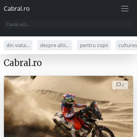
Cabral.ro
din viata...
despre altii...
pentru copii
culture
Cabral.ro
2