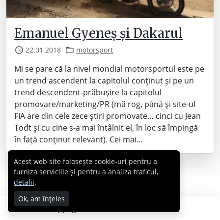
Emanuel Gyeneș și Dakarul
22.01.2018
motorsport
Mi se pare că la nivel mondial motorsportul este pe
un trend ascendent la capitolul conținut și pe un
trend descendent-prăbușire la capitolul
promovare/marketing/PR (mă rog, până și site-ul
FIA are din cele zece știri promovate… cinci cu Jean
Todt și cu cine s-a mai întâlnit el, în loc să împingă
în față conținut relevant). Cei mai…
Acest web site folosește cookie-uri pentru a
furniza serviciile și pentru a analiza traficul,
detalii
.
Ok, am înțeles
Copyright © 2007 - 2026 Cabral.ro