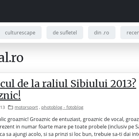
culturescape
de sufletel
din .ro
recenz
l.ro
cul de la raliul Sibiului 2013?
znic!
013
motorsport
,
photoblog - fotoblog
lic groaznic! Groaznic de entuziast, groaznic de vocal, groaz
Prezent in numar foarte mare pe toate probele (inclusiv pe 
ca sa ajungi acolo, si sa prinzi si loc bun, trebuie sa-ti dai in