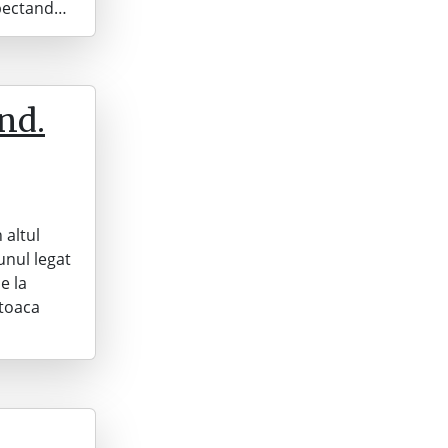
spectand…
nd.
 altul
unul legat
e la
 toaca