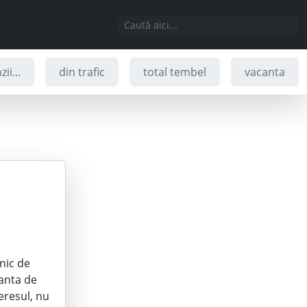
ii...
din trafic
total tembel
vacanta
nic de
Santa de
teresul, nu