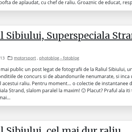
pofta de aplaudat, cu chef de raliu. Groaznic de educat, re
l Sibiului, Superspeciala Stra
013
motorsport
,
photoblog - fotoblog
mai public un post legat de fotografii de la Raliul Sibiului, un
onditiile de concurs si de abandonurile nenumarate, si inca 
l acestui raliu. Pentru moment… o colectie de instantanee d
ala Strand, slalom paralel la maxim! 🙂 Placut? Praful ala iti
 mai…
l Sibiului, cel mai dur raliu