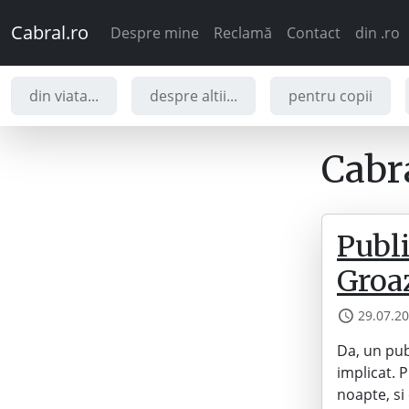
Cabral.ro
Despre mine
Reclamă
Contact
din .ro
din viata...
despre altii...
pentru copii
Cabra
Publi
Groa
29.07.2
Da, un pub
implicat. 
noapte, si 