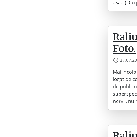
asa…). Cu 
Raliu
Foto.
27.07.2
Mai incolo 
legat de c
de publicu
superspeci
nervii, nu
Raliu