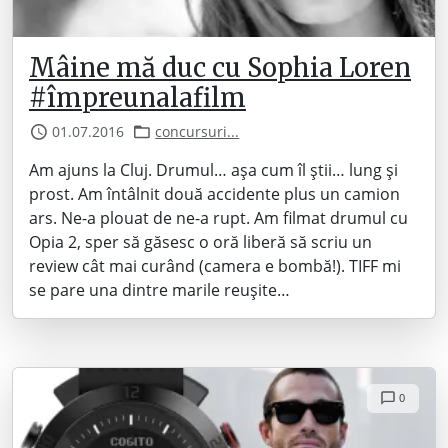
Mâine mă duc cu Sophia Loren
#împreunalafilm
01.07.2016
concursuri...
Am ajuns la Cluj. Drumul… așa cum îl știi… lung și
prost. Am întâlnit două accidente plus un camion
ars. Ne-a plouat de ne-a rupt. Am filmat drumul cu
Opia 2, sper să găsesc o oră liberă să scriu un
review cât mai curând (camera e bombă!). TIFF mi
se pare una dintre marile reușite…
0