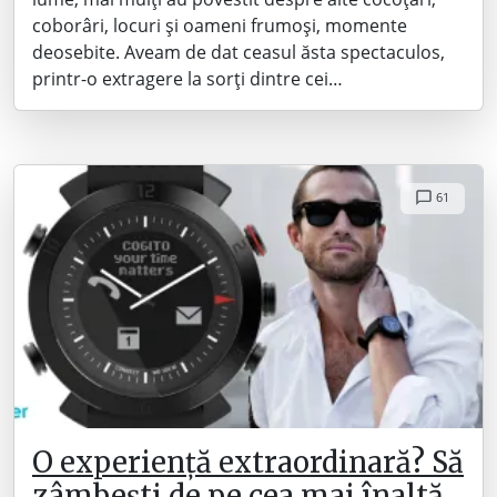
coborâri, locuri și oameni frumoși, momente
deosebite. Aveam de dat ceasul ăsta spectaculos,
printr-o extragere la sorți dintre cei…
61
O experiență extraordinară? Să
zâmbești de pe cea mai înaltă