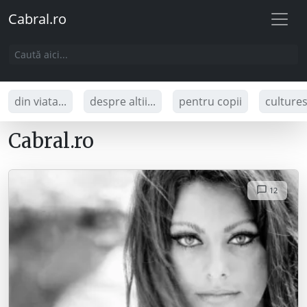
Cabral.ro
din viata...
despre altii...
pentru copii
culture
Cabral.ro
12