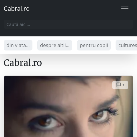
Cabral.ro
din viata...
despre altii...
pentru copii
culture
Cabral.ro
3