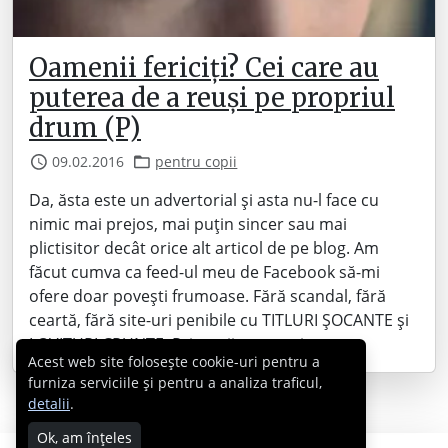
Oamenii fericiți? Cei care au
puterea de a reuși pe propriul
drum (P)
09.02.2016
pentru copii
Da, ăsta este un advertorial și asta nu-l face cu
nimic mai prejos, mai puțin sincer sau mai
plictisitor decât orice alt articol de pe blog. Am
făcut cumva ca feed-ul meu de Facebook să-mi
ofere doar povești frumoase. Fără scandal, fără
ceartă, fără site-uri penibile cu TITLURI ȘOCANTE și
LOVITURI CRUNTE. Prietenii pe care-i…
Acest web site folosește cookie-uri pentru a
furniza serviciile și pentru a analiza traficul,
detalii
.
Ok, am înțeles