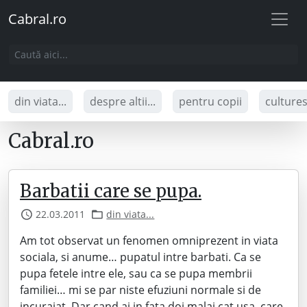
Cabral.ro
din viata...
despre altii...
pentru copii
culture
Cabral.ro
Barbatii care se pupa.
22.03.2011
din viata...
Am tot observat un fenomen omniprezent in viata
sociala, si anume… pupatul intre barbati. Ca se
pupa fetele intre ele, sau ca se pupa membrii
familiei… mi se par niste efuziuni normale si de
incurajat. Dar cand ai in fata doi malai cat usa, care