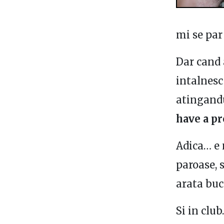
mi se par
Dar cand 
intalnesc 
atingandu
have a p
Adica… e 
paroase, s
arata buc
Si in clu