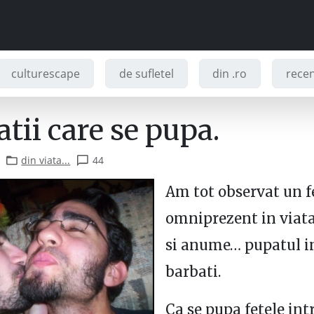
culturescape
de sufletel
din .ro
recenz
tii care se pupa.
din viata...
44
Am tot observat un
omniprezent in viata
si anume… pupatul i
barbati.
Ca se pupa fetele intr