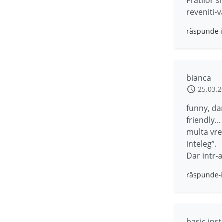
reveniti-v
răspunde-
bianca
25.03.
funny, da
friendly…
multa vre
inteleg”.
Dar intr-
răspunde-
basic inst