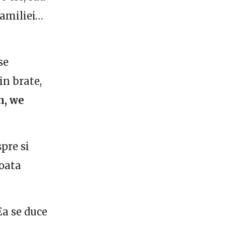
familiei…
se
in brate,
n, we
pre si
poata
Ea se duce