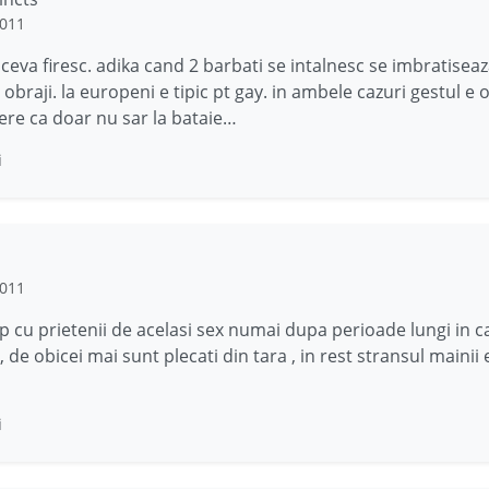
2011
 ceva firesc. adika cand 2 barbati se intalnesc se imbratiseaz
 obraji. la europeni e tipic pt gay. in ambele cazuri gestul e 
ere ca doar nu sar la bataie…
i
2011
 cu prietenii de acelasi sex numai dupa perioade lungi in c
 de obicei mai sunt plecati din tara , in rest stransul mainii 
i