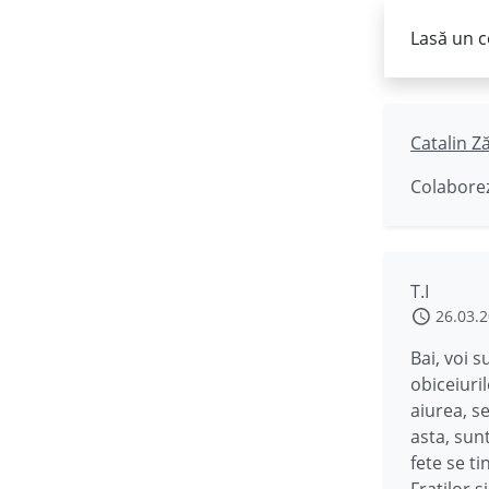
Lasă un c
Catalin Z
Colaborez
T.I
26.03.
Bai, voi s
obiceiuri
aiurea, s
asta, sun
fete se ti
Fratilor s