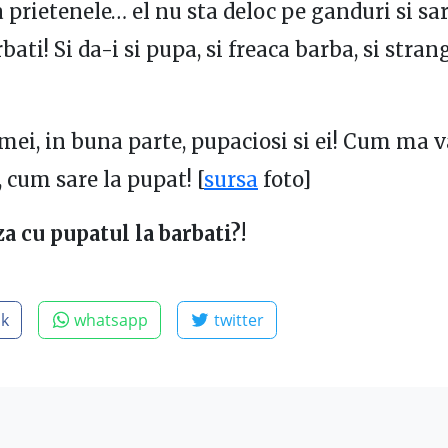
a prietenele… el nu sta deloc pe ganduri si sar
ati! Si da-i si pupa, si freaca barba, si stran
 mei, in buna parte, pupaciosi si ei! Cum ma 
, cum sare la pupat! [
sursa
foto]
za cu pupatul la barbati?!
ok
whatsapp
twitter