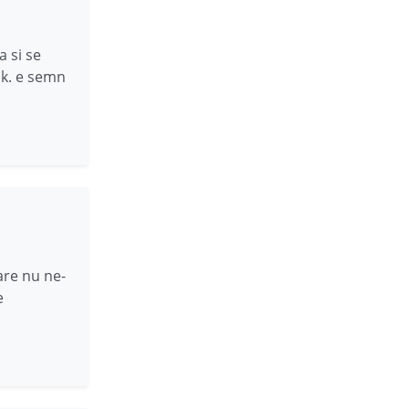
a si se
ok. e semn
are nu ne-
e