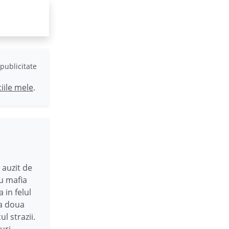
publicitate
ciile mele
.
 auzit de
cu mafia
 in felul
ca doua
l strazii.
uri,