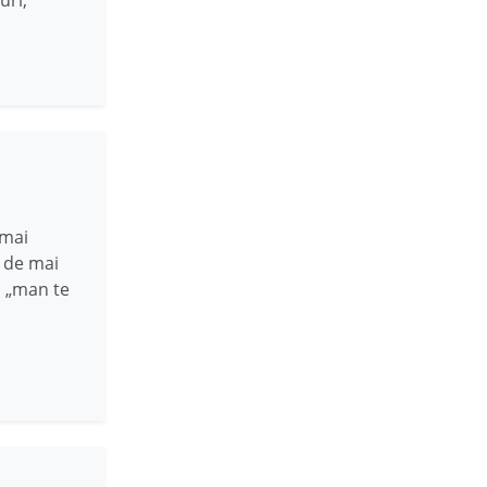
 mai
i de mai
n „man te