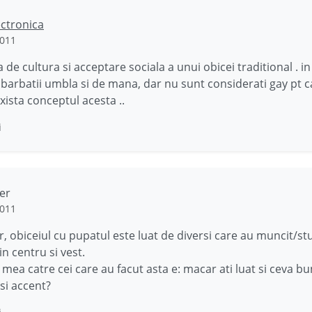
ectronica
2011
 de cultura si acceptare sociala a unui obicei traditional . i
barbatii umbla si de mana, dar nu sunt considerati gay pt c
xista conceptul acesta ..
i
er
2011
r, obiceiul cu pupatul este luat de diversi care au muncit/stu
din centru si vest.
 mea catre cei care au facut asta e: macar ati luat si ceva bu
si accent?