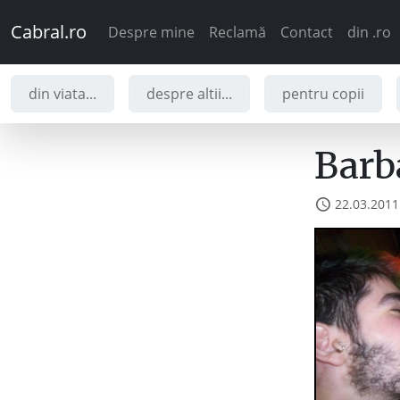
Cabral.ro
Despre mine
Reclamă
Contact
din .ro
din viata...
despre altii...
pentru copii
Barba
22.03.2011