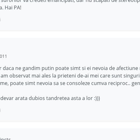
a. Hai PA!
i
2011
r daca ne gandim putin poate simt si ei nevoia de afectiune
 am observat mai ales la prieteni de-ai mei care sunt singur
me, poate simt nevoia sa se consoleze cumva reciproc.. ge
adevar arata dubios tandretea asta a lor :)))
i
incts