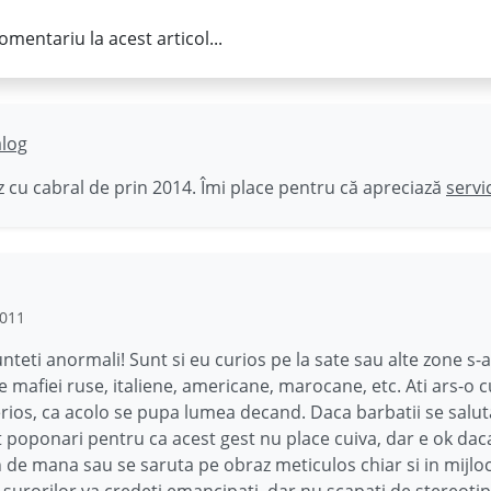
omentariu la acest articol...
ălog
 cu cabral de prin 2014. Îmi place pentru că apreciază
servi
2011
unteti anormali! Sunt si eu curios pe la sate sau alte zone s-a
le mafiei ruse, italiene, americane, marocane, etc. Ati ars-o 
erios, ca acolo se pupa lumea decand. Daca barbatii se saluta
t poponari pentru ca acest gest nu place cuiva, dar e ok da
n de mana sau se saruta pe obraz meticulos chiar si in mijlocu
i surorilor va credeti emancipati, dar nu scapati de stereotip