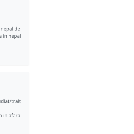
n nepal de
a in nepal
diat/trait
n in afara