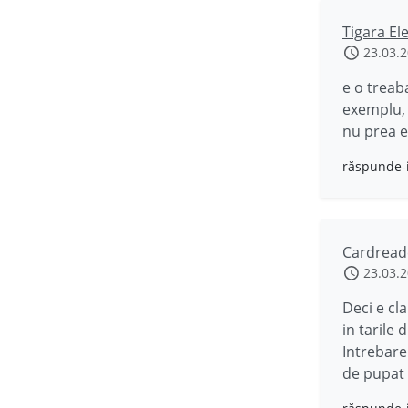
Tigara El
23.03.
e o treaba
exemplu, 
nu prea e
răspunde-
Cardread
23.03.
Deci e cla
in tarile 
Intrebare
de pupat 