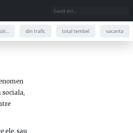
ii...
din trafic
total tembel
vacanta
 fenomen
 sociala,
ntre
e ele, sau