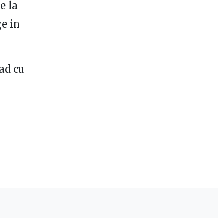
e la
ge in
vad cu