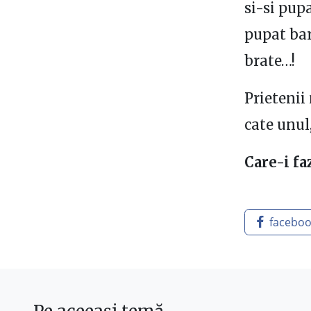
si-si pup
pupat barb
brate…!
Prietenii
cate unul
Care-i fa
facebo