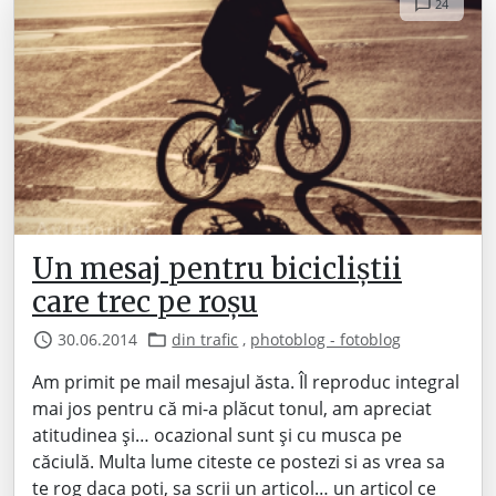
24
Un mesaj pentru bicicliștii
care trec pe roșu
30.06.2014
din trafic
,
photoblog - fotoblog
Am primit pe mail mesajul ăsta. Îl reproduc integral
mai jos pentru că mi-a plăcut tonul, am apreciat
atitudinea și… ocazional sunt și cu musca pe
căciulă. Multa lume citeste ce postezi si as vrea sa
te rog daca poti, sa scrii un articol… un articol ce