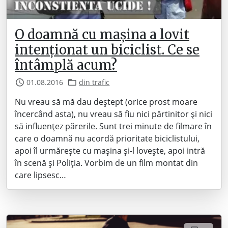
O doamnă cu mașina a lovit
intenționat un biciclist. Ce se
întâmplă acum?
01.08.2016
din trafic
Nu vreau să mă dau deștept (orice prost moare
încercând asta), nu vreau să fiu nici părtinitor și nici
să influențez părerile. Sunt trei minute de filmare în
care o doamnă nu acordă prioritate biciclistului,
apoi îl urmărește cu mașina și-l lovește, apoi intră
în scenă și Poliția. Vorbim de un film montat din
care lipsesc…