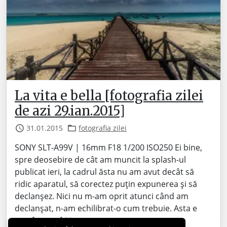
La vita e bella [fotografia zilei
de azi 29.ian.2015]
31.01.2015
fotografia zilei
SONY SLT-A99V | 16mm F18 1/200 ISO250 Ei bine,
spre deosebire de cât am muncit la splash-ul
publicat ieri, la cadrul ăsta nu am avut decât să
ridic aparatul, să corectez puțin expunerea și să
declanșez. Nici nu m-am oprit atunci când am
declanșat, n-am echilibrat-o cum trebuie. Asta e
țara în care îți ies…