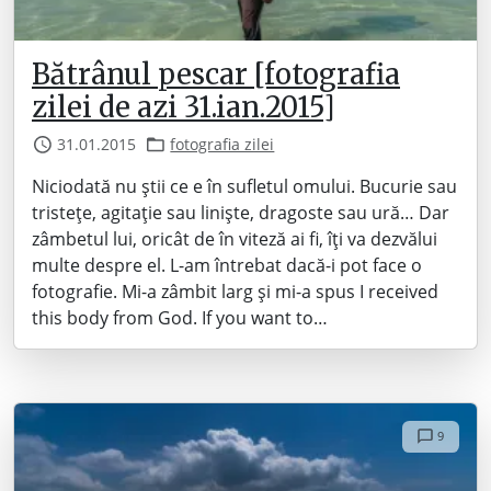
Bătrânul pescar [fotografia
zilei de azi 31.ian.2015]
31.01.2015
fotografia zilei
Niciodată nu știi ce e în sufletul omului. Bucurie sau
tristețe, agitație sau liniște, dragoste sau ură… Dar
zâmbetul lui, oricât de în viteză ai fi, îți va dezvălui
multe despre el. L-am întrebat dacă-i pot face o
fotografie. Mi-a zâmbit larg și mi-a spus I received
this body from God. If you want to…
9