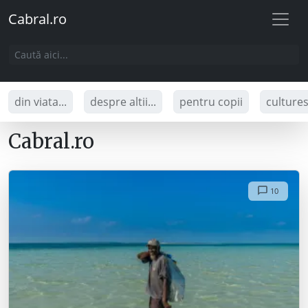
Cabral.ro
din viata...
despre altii...
pentru copii
culture
Cabral.ro
10