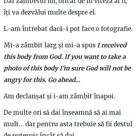
Dar zâmbetul lui, oricât de în viteză ai fi,
îți va dezvălui multe despre el.
L-am întrebat dacă-i pot face o fotografie.
Mi-a zâmbit larg și mi-a spus
I received
this body from God. If you want to take a
photo of this body I’m sure God will not be
angry for this. Go ahead…
Am declanșat și i-am zâmbit înapoi.
De multe ori să dai înseamnă să ai mai
mult… dar pentru asta trebuie să fii destul
de puternic încât să dai.