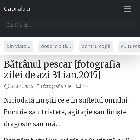
Cabral.ro
din viata...
despre altii...
pentru copii
culture
Bătrânul pescar [fotografia
zilei de azi 31.ian.2015]
31.01.2015
fotografia zilei
10
Niciodată nu știi ce e în sufletul omului.
Bucurie sau tristețe, agitație sau liniște,
dragoste sau ură…