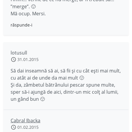
”merge”. 🙂
Mă ocup. Mersi.
răspunde-i
lotusull
31.01.2015
Să dai inseamnă să ai, să fii și cu cât ești mai mult,
cu atât ai de unde da mai mult 🙂
Și da, zâmbetul bătrânului pescar spune multe,
sper să-i ajungă de aici, dintr-un mic colț al lumii,
un gând bun 🙂
Cabral Ibacka
01.02.2015