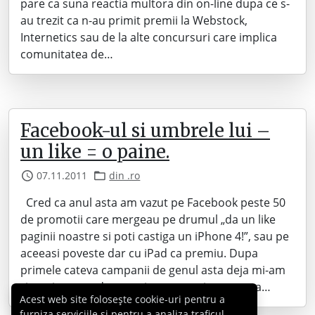
pare ca suna reactia multora din on-line dupa ce s-
au trezit ca n-au primit premii la Webstock,
Internetics sau de la alte concursuri care implica
comunitatea de…
Facebook-ul si umbrele lui –
un like = o paine.
07.11.2011
din .ro
Cred ca anul asta am vazut pe Facebook peste 50
de promotii care mergeau pe drumul „da un like
paginii noastre si poti castiga un iPhone 4!”, sau pe
aceeasi poveste dar cu iPad ca premiu. Dupa
primele cateva campanii de genul asta deja mi-am
zis ca-i un trend prost si am urmarit povestea…
Acest web site folosește cookie-uri pentru a
furniza serviciile și pentru a analiza traficul,