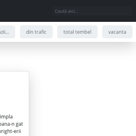
ii...
din trafic
total tembel
vacanta
simpla
pana-n gat
right-erii