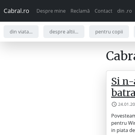
Cabral.ro
Despre mine
Reclamă
Contact
din .ro
din viata...
despre altii...
pentru copii
Cabra
Si n-
batr
24.01.2
Povesteam
pentru Win
in piata de