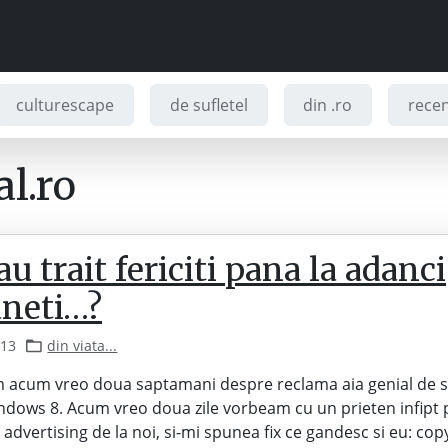
culturescape
de sufletel
din .ro
recenz
l.ro
au trait fericiti pana la adanci
aneti…?
013
din viata...
 acum vreo doua saptamani despre reclama aia genial de 
dows 8. Acum vreo doua zile vorbeam cu un prieten infipt 
 advertising de la noi, si-mi spunea fix ce gandesc si eu: copy