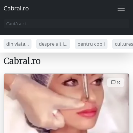
Cabral.ro
din viata...
despre altii...
pentru copii
culture
Cabral.ro
10