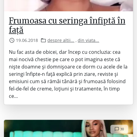
Frumoasa cu seringa înfiptă în
față
19.06.2018
despre altii...
,
din viata...
Nu fac asta de obicei, dar încep cu concluzia: cea
mai nocivă chestie pe care o pot imagina este că
niște doamne și domnișoare ce dorm cu acele de la
seringi înfipte-n față explică prin ziare, reviste și
emisiuni cum să rămâi tânără și frumoasă folosind
fel-de-fel de creme, loțiuni și tratamente, în timp
ce…
30