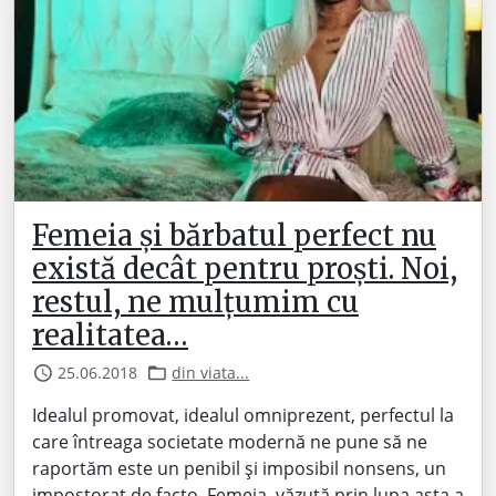
Femeia și bărbatul perfect nu
există decât pentru proști. Noi,
restul, ne mulțumim cu
realitatea…
25.06.2018
din viata...
Idealul promovat, idealul omniprezent, perfectul la
care întreaga societate modernă ne pune să ne
raportăm este un penibil și imposibil nonsens, un
impostorat de facto. Femeia, văzută prin lupa asta a