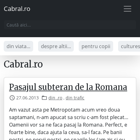
Cabral.ro
din viata...
despre altii...
pentru copii
culture
Cabral.ro
Pasajul subteran de la Romana
27.06.2013
din .ro
,
din trafic
Am vazut asta pe Metropotam acum vreo doua
saptamani, n-am apucat sa scriu c-am fost plecat…
Oamenii vor sa ne faca pasaj la Romana. Perfect, e
foarte bine, daca ajuta la ceva, sa-l faca. Pe banii
nostri, pe nervii nostri, pe spagile lor (am zis si eu