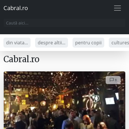
Cabral.ro
din viata...
despre altii...
pentru copii
culture
Cabral.ro
8