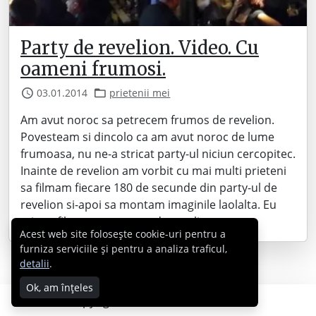
Party de revelion. Video. Cu
oameni frumosi.
03.01.2014
prietenii mei
Am avut noroc sa petrecem frumos de revelion.
Povesteam si dincolo ca am avut noroc de lume
frumoasa, nu ne-a stricat party-ul niciun cercopitec.
Inainte de revelion am vorbit cu mai multi prieteni
sa filmam fiecare 180 de secunde din party-ul de
revelion si-apoi sa montam imaginile laolalta. Eu
mi-am filmat partea mea de revelion,…
Acest web site folosește cookie-uri pentru a
furniza serviciile și pentru a analiza traficul,
detalii
.
Ok, am înțeles
Copyright © 2007 - 2026 Cabral.ro