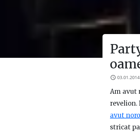
Party
oame
03.01.2014
Am avut 
revelion.
avut nor
stricat p