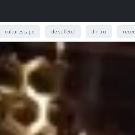
culturescape
de sufletel
din .ro
recenz