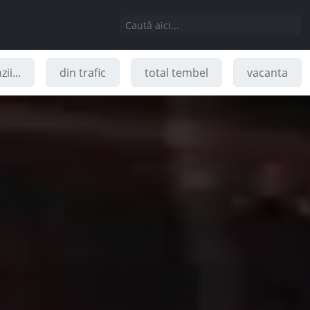
ii...
din trafic
total tembel
vacanta