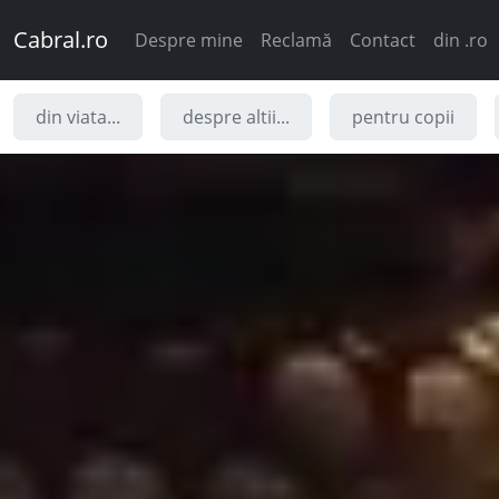
Cabral.ro
Despre mine
Reclamă
Contact
din .ro
din viata...
despre altii...
pentru copii