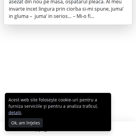
asezat din nou pe masa, ospatarul pleaca. Al meu
invarte incet lingura prin ciorba si-mi spune, juma’
in gluma – juma’ in serios… – Mi-o fi…
Acest web site folosește cookie-uri pentru a
furniza serviciile și pentru a analiza traficul,
detalii
.
Ok, am înțeles
Copyright © 2007 - 2026 Cabral.ro