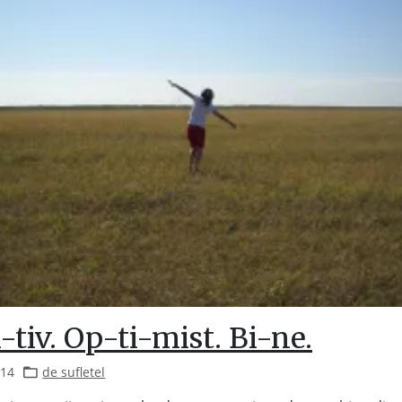
-tiv. Op-ti-mist. Bi-ne.
014
de sufletel