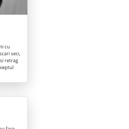
ni cu
cari seci,
si retrag
pieptul
 nu face