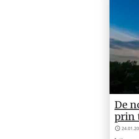
De n
prin 
24.01.2