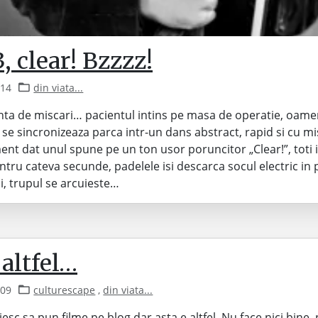
 3, clear! Bzzzz!
014
din viata...
enta de miscari… pacientul intins pe masa de operatie, oame
 se sincronizeaza parca intr-un dans abstract, rapid si cu mis
nt dat unul spune pe un ton usor poruncitor „Clear!”, toti i
ntru cateva secunde, padelele isi descarca socul electric in 
i, trupul se arcuieste…
altfel…
009
culturescape
,
din viata...
esc sa pun filme pe blog dar asta e altfel. Nu face nici bine,