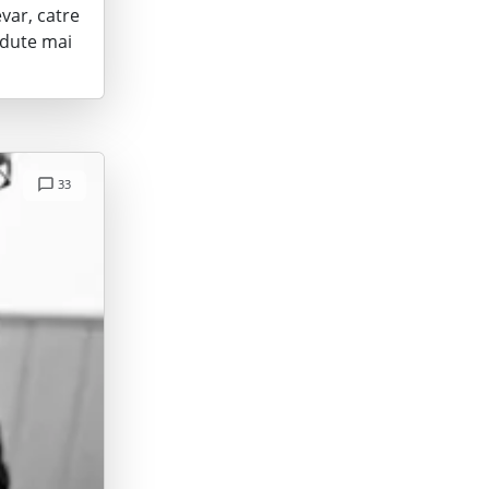
evar, catre
radute mai
33