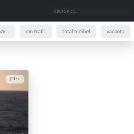
ii...
din trafic
total tembel
vacanta
14