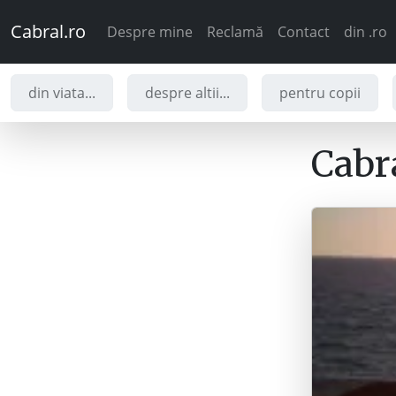
Cabral.ro
Despre mine
Reclamă
Contact
din .ro
din viata...
despre altii...
pentru copii
Cabra