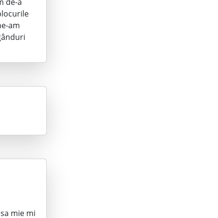
m de-a
blocurile
 ne-am
gânduri
nsa mie mi