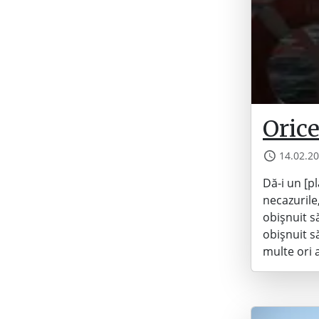
Orice
14.02.2
Dă-i un [p
necazurile
obișnuit s
obișnuit s
multe ori 