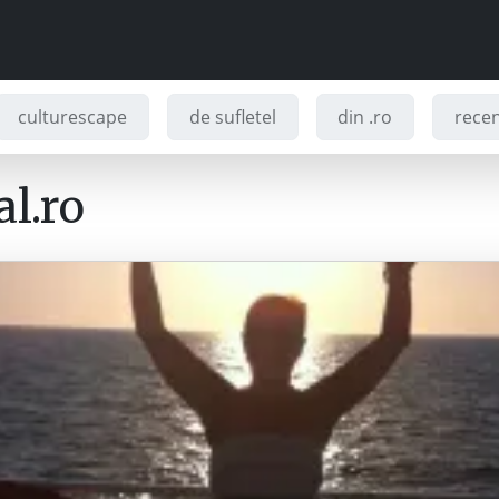
culturescape
de sufletel
din .ro
recenz
l.ro