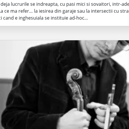
deja lucrurile se indreapta, cu pasi mici si sovaitori, intr-ad
La ce ma refer… la iesirea din garaje sau la intersectii cu st
ci cand e inghesuiala se instituie ad-hoc…