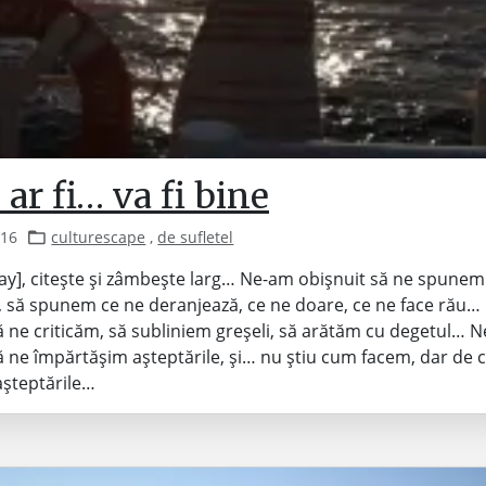
 ar fi… va fi bine
016
culturescape
,
de sufletel
lay], citește și zâmbește larg… Ne-am obișnuit să ne spunem
, să spunem ce ne deranjează, ce ne doare, ce ne face rău
ă ne criticăm, să subliniem greșeli, să arătăm cu degetul… 
ă ne împărtășim așteptările, și… nu știu cum facem, dar de 
așteptările…