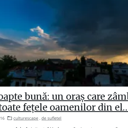
oapte bună: un oraș care zâm
toate fețele oamenilor din el
016
culturescape
,
de sufletel