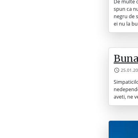
De multe o
spun ca nu
negru de s
ei nu la bu
Buna
25.01.2
Simpaticil
nedependen
aveti, ne 