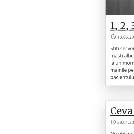
1, 2,
13.05.2
Stiti secv
masti albe
la un mome
mainile pe
pacientulu
Ceva 
28.01.2
Nu obisnui