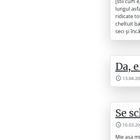
[stii cum 
lungul asfa
ridicate t
cheltuit b
seci și în
Da, e
13.04.2
Se s
10.03.2
Mie asa mi