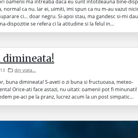
ri oamenii ma intreaba daca eu sunt intotdeauna bine-disp
, normal ca nu. Iar ei, uimiti, imi spun ca nu m-au vazut nic
uparare ci… doar negru. Si-apoi stau, ma gandesc si-mi da
na-dispozitie se refera ci la atitudine si la felul in…
 dimineata!
013
din viata...
or, buna dimineata! S-aveti o zi buna si fructuoasa, meteo-
ta! Orice-ati face astazi, nu uitati: oamenii pot fi minunati!
vedem pe-aci pe la pranz, lucrez acum la un post simpatic…