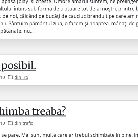
e, apasa [play] si citeste] Umbre amărui suntem, ne prelinge
ltului întins sub formă de trotuare tot de-ai noștri, printre 
ot de noi, călcând pe bucăți de cauciuc branduit pe care am
anii. Bântuim pământul ziua, o facem și noaptea, mânați de 
căpătânate, nu…
 posibil.
010
din .ro
chimba treaba?
010
din trafic
 se pare. Mai sunt multe care ar trebui schimbate in bine, i