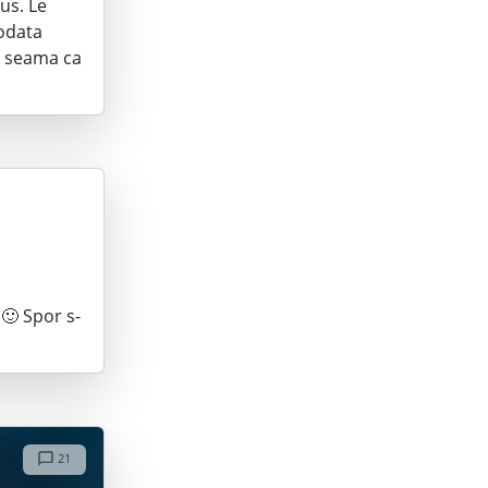
us. Le
iodata
u seama ca
 🙂 Spor s-
21