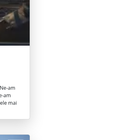
… Ne-am
Ne-am
cele mai