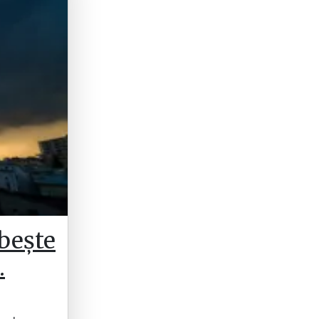
bește
…