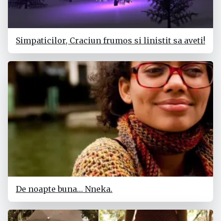
Simpaticilor, Craciun frumos si linistit sa aveti!
De noapte buna… Nneka.