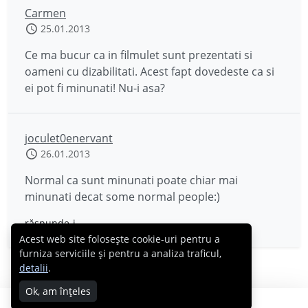
Carmen
25.01.2013
Ce ma bucur ca in filmulet sunt prezentati si
oameni cu dizabilitati. Acest fapt dovedeste ca si
ei pot fi minunati! Nu-i asa?
joculet0enervant
26.01.2013
Normal ca sunt minunati poate chiar mai
minunati decat some normal people:)
răspunde-i
Acest web site folosește cookie-uri pentru a
furniza serviciile și pentru a analiza traficul,
detalii
.
Ok, am înțeles
Copyright © 2007 - 2026 Cabral.ro