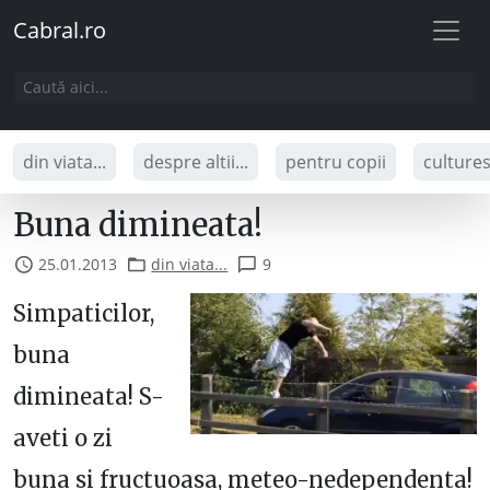
Cabral.ro
din viata...
despre altii...
pentru copii
culture
Buna dimineata!
25.01.2013
din viata...
9
Simpaticilor,
buna
dimineata! S-
aveti o zi
buna si fructuoasa, meteo-nedependenta!