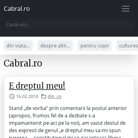
Cabral.ro
din viata...
despre altii...
pentru copii
culture
Cabral.ro
E dreptul meu!
16.02.2010
din .ro
Stand „de vorba” prin comentarii la postul anterior
(apropos, frumos fel de a dezbate s-a
impamantenit pe-aci pe la noi), am vazut destul de
des expresii de genul „e dreptul meu sa-mi spun
parerea„, „constitutional mi se garanteaza libera