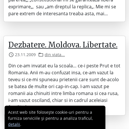
exprimare„, sau „am dreptul la replica„. Mie mi se
pare extrem de interesanta treaba asta, mai…
Dezbatere. Moldova. Libertate.
23.11.2009
din viata...
Din ce-am invatat eu la scoala… ce-i peste Prut e tot
Romania. Anii m-au confuzat insa, ce-am vazut la
teveu si ce-mi spuneau prietenii care sunt de-acolo
se batea de multe ori cap-in-cap. I-am vazut pe
romanii aia chinuiti intre limba romana si cea rusa,
i-am vazut osciland, chiar si in cadrul aceleiasi
familii, de…
Acest web site folosește cookie-uri pentru a
furniza serviciile și pentru a analiza traficul,
detalii
.