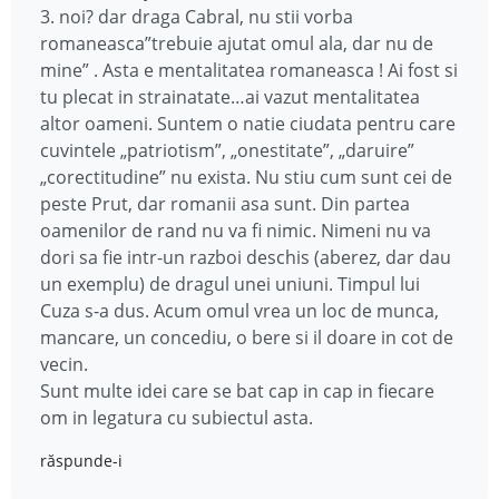
3. noi? dar draga Cabral, nu stii vorba
romaneasca”trebuie ajutat omul ala, dar nu de
mine” . Asta e mentalitatea romaneasca ! Ai fost si
tu plecat in strainatate…ai vazut mentalitatea
altor oameni. Suntem o natie ciudata pentru care
cuvintele „patriotism”, „onestitate”, „daruire”
„corectitudine” nu exista. Nu stiu cum sunt cei de
peste Prut, dar romanii asa sunt. Din partea
oamenilor de rand nu va fi nimic. Nimeni nu va
dori sa fie intr-un razboi deschis (aberez, dar dau
un exemplu) de dragul unei uniuni. Timpul lui
Cuza s-a dus. Acum omul vrea un loc de munca,
mancare, un concediu, o bere si il doare in cot de
vecin.
Sunt multe idei care se bat cap in cap in fiecare
om in legatura cu subiectul asta.
răspunde-i