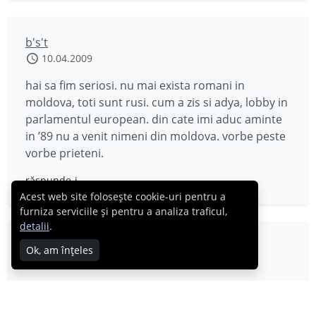
b's't
10.04.2009
hai sa fim seriosi. nu mai exista romani in
moldova, toti sunt rusi. cum a zis si adya, lobby in
parlamentul european. din cate imi aduc aminte
in ’89 nu a venit nimeni din moldova. vorbe peste
vorbe prieteni.
răspunde-i
Acest web site folosește cookie-uri pentru a
furniza serviciile și pentru a analiza traficul,
detalii
.
Adya
Ok, am înțeles
10.04.2009
Teritoriul dintre Prut si Nistru care continea 59%
din principatul Moldovei in 1912 dupa anexarea la