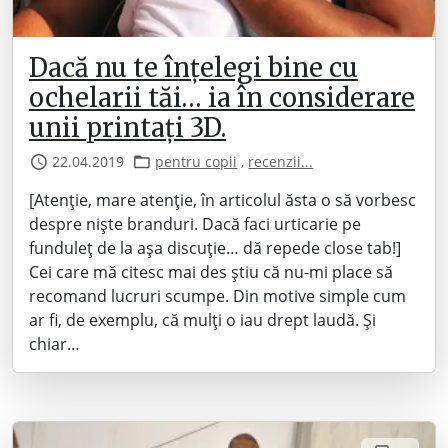
Dacă nu te înțelegi bine cu
ochelarii tăi… ia în considerare
unii printați 3D.
22.04.2019
pentru copii
,
recenzii...
[Atenție, mare atenție, în articolul ăsta o să vorbesc
despre niște branduri. Dacă faci urticarie pe
funduleț de la așa discuție… dă repede close tab!]
Cei care mă citesc mai des știu că nu-mi place să
recomand lucruri scumpe. Din motive simple cum
ar fi, de exemplu, că mulți o iau drept laudă. Și
chiar…