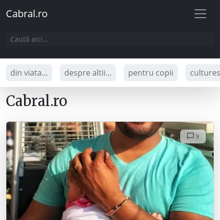
Cabral.ro
din viata...
despre altii...
pentru copii
culture
Cabral.ro
9