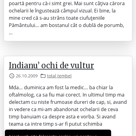
poartă pentru că-i simt grei. Mai sunt câțiva cărora
ochelarii le îngustează câmpul vizual. Ei bine, la
mine cred că s-au strâns toate ciufuțeniile
Pământului… am bostanul cât o dublă de porumb,
…
Indianu’ ochi de vultur
26.10.2009
total tembel
Mda… duminica am fost la medic… ba chiar la
oftalmolog, ca sa fiu mai corect. In ultimul timp ma
delectam cu niste frumoase dureri de cap, si, avand
in vedere ca mi-am abandonat ochelarii de ceva
timp banuiam ca despre asta e vorba. Si avand
teama ca intre timp s-ar fi putut schimba
dioptriile… m-am…