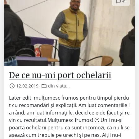
41
De ce nu-mi port ochelarii
12.02.2019
din viata...
Later edit: mulțumesc frumos pentru timpul pierdu
t cu recomandări și explicații. Am luat comentariile l
a rând, am luat informațiile, decid ce e de făcut și re
vin cu rezultatul.Mulțumesc frumos! 🙂 Unii nu-și
poartă ochelarii pentru că sunt incomozi, că nu li se
așează cum trebuie pe urechi și pe nas. Alții nu-i