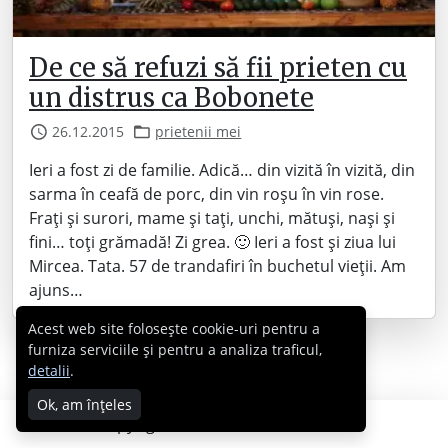
De ce să refuzi să fii prieten cu
un distrus ca Bobonete
26.12.2015
prietenii mei
Ieri a fost zi de familie. Adică… din vizită în vizită, din
sarma în ceafă de porc, din vin roșu în vin rose.
Frați și surori, mame și tați, unchi, mătuși, nași și
fini… toți grămadă! Zi grea. 🙂 Ieri a fost și ziua lui
Mircea. Tata. 57 de trandafiri în buchetul vieții. Am
ajuns…
Acest web site folosește cookie-uri pentru a
furniza serviciile și pentru a analiza traficul,
detalii
.
Ok, am înțeles
Copyright © 2007 - 2026 Cabral.ro