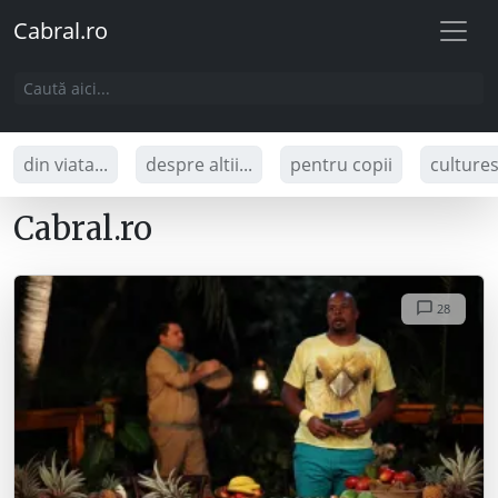
Cabral.ro
din viata...
despre altii...
pentru copii
culture
Cabral.ro
28