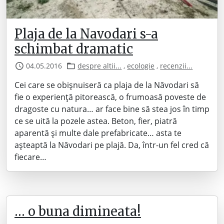
Plaja de la Navodari s-a
schimbat dramatic
04.05.2016
despre altii...
,
ecologie
,
recenzii...
Cei care se obișnuiseră ca plaja de la Năvodari să
fie o experiență pitorească, o frumoasă poveste de
dragoste cu natura… ar face bine să stea jos în timp
ce se uită la pozele astea. Beton, fier, piatră
aparentă și multe dale prefabricate… asta te
așteaptă la Năvodari pe plajă. Da, într-un fel cred că
fiecare…
… o buna dimineata!