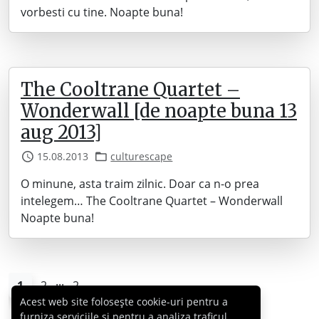
vorbesti cu tine. Noapte buna!
The Cooltrane Quartet –
Wonderwall [de noapte buna 13
aug 2013]
15.08.2013
culturescape
O minune, asta traim zilnic. Doar ca n-o prea
intelegem… The Cooltrane Quartet – Wonderwall
Noapte buna!
...
1
2
2
Acest web site folosește cookie-uri pentru a
furniza serviciile și pentru a analiza traficul,