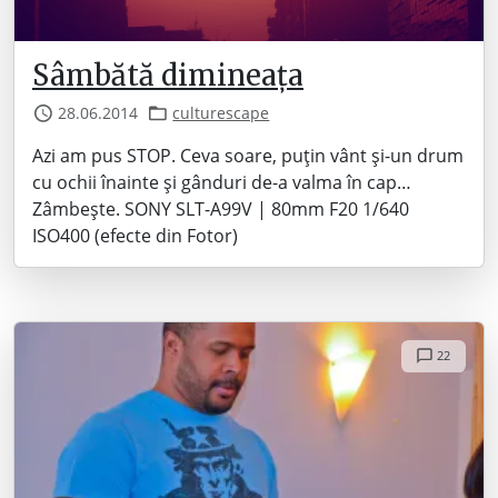
Sâmbătă dimineața
28.06.2014
culturescape
Azi am pus STOP. Ceva soare, puțin vânt și-un drum
cu ochii înainte și gânduri de-a valma în cap…
Zâmbește. SONY SLT-A99V | 80mm F20 1/640
ISO400 (efecte din Fotor)
22