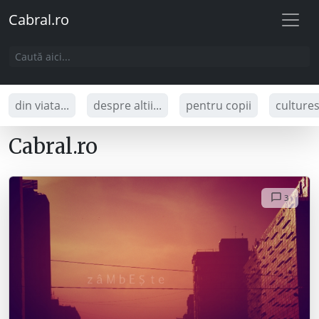
Cabral.ro
din viata...
despre altii...
pentru copii
culture
Cabral.ro
3