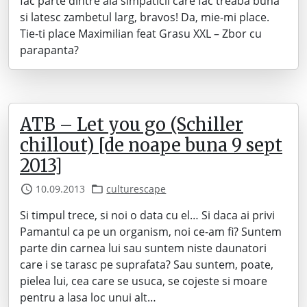
fac parte dintre aia simpaticii care fac treaba buna
si latesc zambetul larg, bravos! Da, mie-mi place.
Tie-ti place Maximilian feat Grasu XXL – Zbor cu
parapanta?
ATB – Let you go (Schiller
chillout) [de noape buna 9 sept
2013]
10.09.2013
culturescape
Si timpul trece, si noi o data cu el… Si daca ai privi
Pamantul ca pe un organism, noi ce-am fi? Suntem
parte din carnea lui sau suntem niste daunatori
care i se tarasc pe suprafata? Sau suntem, poate,
pielea lui, cea care se usuca, se cojeste si moare
pentru a lasa loc unui alt…