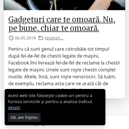
Gadgeturi care te omoară. Nu,
pe bune, chiar te omoară.
06.05.2018
recenzii...
Pentru că sunt genul care cotrobăie tot timpul
după fel-de-fel de chestii legate de mașini,
Facebook îmi livrează fel-de-fel de reclame la chestii
legate de mașini. Unele sunt niște chestii complet
inutile. Altele, însă, sunt niște nenorociri. Să luăm,
de exemplu, reclama asta care ne arată cât de
mișto ne putem ține telefonul în fața…
Acest web site folosește cookie-uri pentru a
furniza serviciile și pentru a analiza traficul,
detalii
.
Ok, am înțeles
Copyright © 2007 - 2026 Cabral.ro