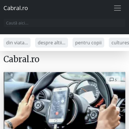
Cabral.ro
din viata...
despre altii...
pentru copii
culture
Cabral.ro
5