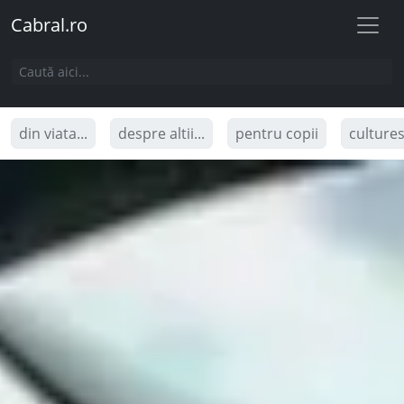
Cabral.ro
din viata...
despre altii...
pentru copii
culture