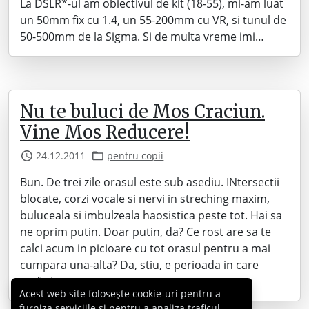
La DSLR*-ul am obiectivul de kit (18-55), mi-am luat
un 50mm fix cu 1.4, un 55-200mm cu VR, si tunul de
50-500mm de la Sigma. Si de multa vreme imi…
Nu te buluci de Mos Craciun.
Vine Mos Reducere!
24.12.2011
pentru copii
Bun. De trei zile orasul este sub asediu. INtersectii
blocate, corzi vocale si nervi in streching maxim,
buluceala si imbulzeala haosistica peste tot. Hai sa
ne oprim putin. Doar putin, da? Ce rost are sa te
calci acum in picioare cu tot orasul pentru a mai
cumpara una-alta? Da, stiu, e perioada in care
rasfeti…
Acest web site folosește cookie-uri pentru a
furniza serviciile și pentru a analiza traficul,