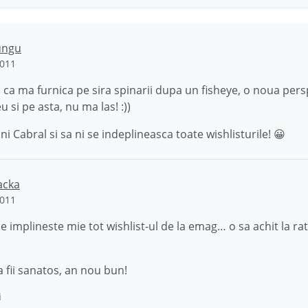
ungu
2011
ca ma furnica pe sira spinarii dupa un fisheye, o noua pers
u si pe asta, nu ma las! :))
ni Cabral si sa ni se indeplineasca toate wishlisturile! 😀
acka
2011
e implineste mie tot wishlist-ul de la emag… o sa achit la ra
a fii sanatos, an nou bun!
i