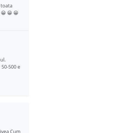
 toata
 😀 😀 😀
ul.
r 50-500 e
privea Cum