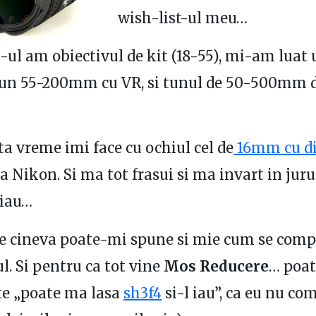
wish-list-ul meu…
ul am obiectivul de kit (18-55), mi-am lua
4, un 55-200mm cu VR, si tunul de 50-500mm d
ta vreme imi face cu ochiul cel de
16mm cu d
a Nikon. Si ma tot frasui si ma invart in juru
 iau…
re cineva poate-mi spune si mie cum se com
l. Si pentru ca tot vine
Mos Reducere
… poat
ste „poate ma lasa
sh3f4
si-l iau”, ca eu nu co