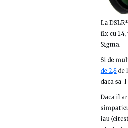
La DSLR*-
fix cu 1.
Sigma.
Si de mul
de 2,8
de l
daca sa-l
Daca il a
simpaticu
iau (cite