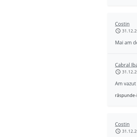
Costin
31.12.
Mai am de
Cabral Ib
31.12.
Am vazut 
răspunde-
Costin
31.12.