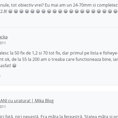
lanule, tot obiectiv vrei? Eu mai am un 24-70mm si completez
/2.8! 😀 😀 😀 😀 😀 😀 😀 😀 😀 😀 😀 😀 😀 😀 😀 😀 😀 😀 😀 😀
acka
2011
lesc la 50 fix de 1,2 si 70 tot fix, dar primul pe lista e fisheye-
unt ok, de la 55 la 200 am o treaba care functioneaza bine, ia
asfat! 😀
i
ANI cu uratura! | Mika Blog
2011
ici fată, nici nevastă, Era mâța la fereastră. Statea mâța și 